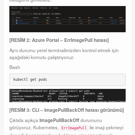
[RESİM 2: Azure Portal – ErrImagePull hatası]
Aynı durumu yerel terminalimizden kontrol etmek için
aşağıdaki komutu çalıştırıyoruz:
Bash
[RESİM 3: CLI – ImagePullBackOff hatası görünümü]
Çıktıda açıkça
durumunu
ImagePullBackOff
görüyoruz. Kubernetes,
ile imajı çekmeyi
ErrImagePull
denedi, başaramadı ve bekleme süresini artırarak