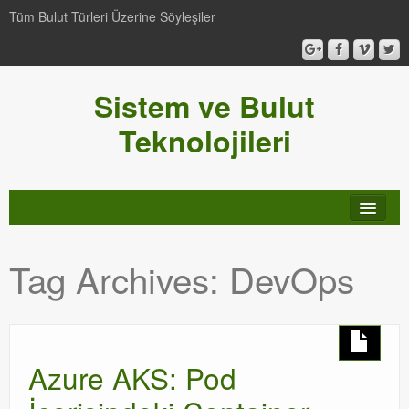
Tüm Bulut Türleri Üzerine Söyleşiler
Sistem ve Bulut
Teknolojileri
SCCM
Tag Archives:
DevOps
Genel
Video-Webcast-Seminer
Windows Server Family
Azure AKS: Pod
SCOM