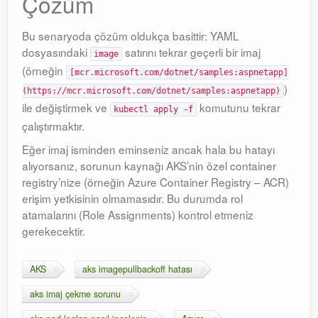
Çözüm
Bu senaryoda çözüm oldukça basittir: YAML
dosyasındaki
satırını tekrar geçerli bir imaj
image
(örneğin
[mcr.microsoft.com/dotnet/samples:aspnetapp]
)
(https://mcr.microsoft.com/dotnet/samples:aspnetapp)
ile değiştirmek ve
komutunu tekrar
kubectl apply -f
çalıştırmaktır.
Eğer imaj isminden eminseniz ancak hala bu hatayı
alıyorsanız, sorunun kaynağı AKS’nin özel container
registry’nize (örneğin Azure Container Registry – ACR)
erişim yetkisinin olmamasıdır. Bu durumda rol
atamalarını (Role Assignments) kontrol etmeniz
gerekecektir.
AKS
aks imagepullbackoff hatası
aks imaj çekme sorunu