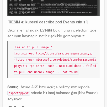
[RESİM 4: kubectl describe pod Events çıktısı]
Çıktının en altındaki
bölümünü incelediğimizde
Events
sorunun kaynağını net bir şekilde görebiliyoruz:
Failed to pull image "
[mcr.microsoft.com/dotnet/samples:aspnetappxyz]
(https://mcr.microsoft.com/dotnet/samples:aspneta
ppxyz)": rpc error: code = NotFound desc = failed 
to pull and unpack image ... not found
Azure AKS bize açıkça belirttiğimiz repoda
Sonuç:
adında bir imaj bulamadığını (Not Found)
aspnetappxyz
söylüyor.