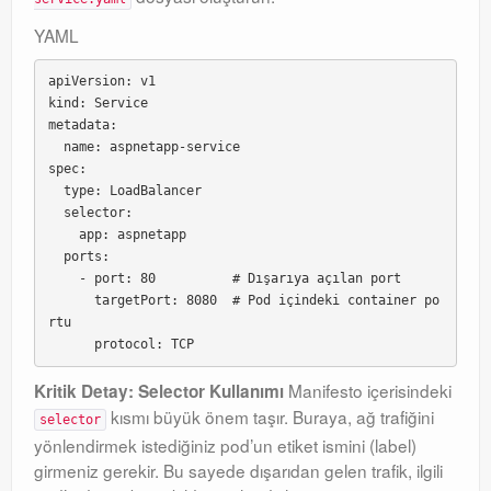
YAML
apiVersion: v1

kind: Service

metadata:

  name: aspnetapp-service

spec:

  type: LoadBalancer

  selector:

    app: aspnetapp

  ports:

    - port: 80          # Dışarıya açılan port

      targetPort: 8080  # Pod içindeki container po
rtu

Manifesto içerisindeki
Kritik Detay: Selector Kullanımı
kısmı büyük önem taşır
. Buraya, ağ trafiğini
selector
yönlendirmek istediğiniz pod’un etiket ismini (label)
girmeniz gerekir
. Bu sayede dışarıdan gelen trafik, ilgili