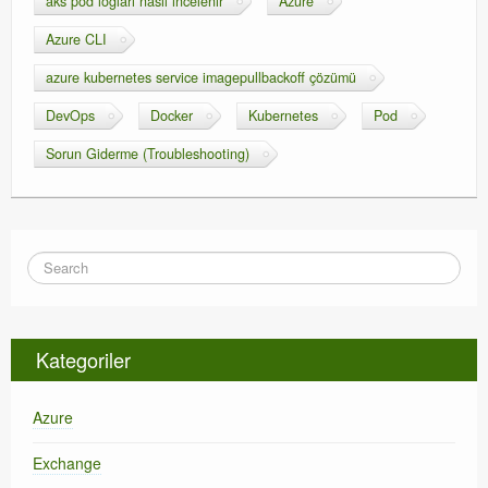
aks pod logları nasıl incelenir
Azure
Azure CLI
azure kubernetes service imagepullbackoff çözümü
DevOps
Docker
Kubernetes
Pod
Sorun Giderme (Troubleshooting)
Kategoriler
Azure
Exchange