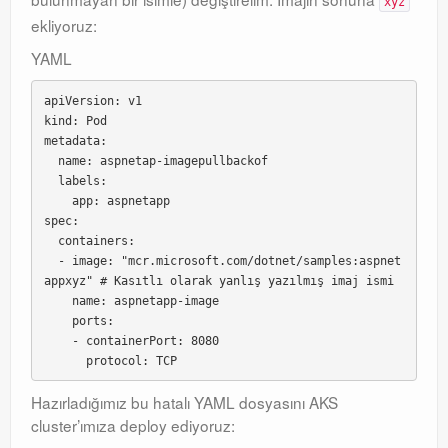
xyz
ekliyoruz:
YAML
apiVersion: v1

kind: Pod

metadata:

  name: aspnetap-imagepullbackof

  labels:

    app: aspnetapp

spec:

  containers:

  - image: "mcr.microsoft.com/dotnet/samples:aspnet
appxyz" # Kasıtlı olarak yanlış yazılmış imaj ismi

    name: aspnetapp-image

    ports:

    - containerPort: 8080

Hazırladığımız bu hatalı YAML dosyasını AKS
cluster’ımıza deploy ediyoruz: