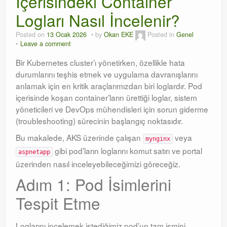
İçerisindeki Container
Logları Nasıl İncelenir?
Orchestrator
Posted on
13 Ocak 2026
by
Okan EKE
Posted in
Genel
Watchguard
Leave a comment
PHP & MySQL
Bir Kubernetes cluster’ı yönetirken, özellikle hata
durumlarını teşhis etmek ve uygulama davranışlarını
Exchange
anlamak için en kritik araçlarımızdan biri loglardır. Pod
içerisinde koşan container’ların ürettiği loglar, sistem
yöneticileri ve DevOps mühendisleri için sorun giderme
(troubleshooting) sürecinin başlangıç noktasıdır.
Bu makalede, AKS üzerinde çalışan
veya
mynginx
gibi pod’ların loglarını komut satırı ve portal
aspnetapp
üzerinden nasıl inceleyebileceğimizi göreceğiz.
Adım 1: Pod İsimlerini
Tespit Etme
Loglarını incelemek istediğimiz pod’un tam ismini