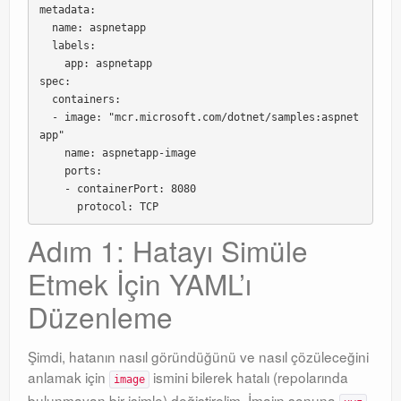
metadata:

  name: aspnetapp

  labels:

    app: aspnetapp

spec:

  containers:

  - image: "mcr.microsoft.com/dotnet/samples:aspnet
app"

    name: aspnetapp-image

    ports:

    - containerPort: 8080

Adım 1: Hatayı Simüle
Etmek İçin YAML’ı
Düzenleme
Şimdi, hatanın nasıl göründüğünü ve nasıl çözüleceğini
anlamak için
ismini bilerek hatalı (repolarında
image
bulunmayan bir isimle) değiştirelim. İmajın sonuna