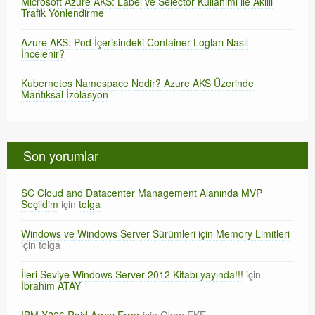
Microsoft Azure AKS: Label ve Selector Kullanımı ile Akıllı
Trafik Yönlendirme
Azure AKS: Pod İçerisindeki Container Logları Nasıl
İncelenir?
Kubernetes Namespace Nedir? Azure AKS Üzerinde
Mantıksal İzolasyon
Son yorumlar
SC Cloud and Datacenter Management Alanında MVP
Seçildim
için
tolga
Windows ve Windows Server Sürümleri için Memory Limitleri
için
tolga
İleri Seviye Windows Server 2012 Kitabı yayında!!!
için
İbrahim ATAY
IBM X226 Raid Array Error
için
Okan EKE