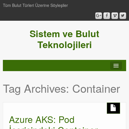
Tüm Bulut Türleri Üzerine Söyleşiler
Sistem ve Bulut
Teknolojileri
SCCM
Tag Archives:
Container
Genel
Video-Webcast-Seminer
Windows Server Family
Azure AKS: Pod
SCOM