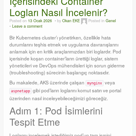
İçerisindeki Container
Logları Nasıl İncelenir?
Orchestrator
Posted on
13 Ocak 2026
by
Okan EKE
Posted in
Genel
Watchguard
Leave a comment
PHP & MySQL
Bir Kubernetes cluster’ı yönetirken, özellikle hata
durumlarını teşhis etmek ve uygulama davranışlarını
Exchange
anlamak için en kritik araçlarımızdan biri loglardır. Pod
içerisinde koşan container’ların ürettiği loglar, sistem
yöneticileri ve DevOps mühendisleri için sorun giderme
(troubleshooting) sürecinin başlangıç noktasıdır.
Bu makalede, AKS üzerinde çalışan
veya
mynginx
gibi pod’ların loglarını komut satırı ve portal
aspnetapp
üzerinden nasıl inceleyebileceğimizi göreceğiz.
Adım 1: Pod İsimlerini
Tespit Etme
Loglarını incelemek istediğimiz pod’un tam ismini