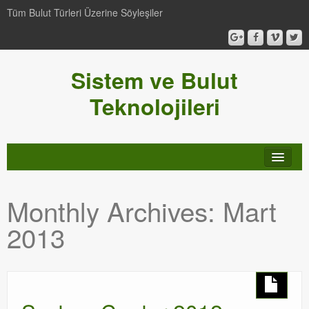
Tüm Bulut Türleri Üzerine Söyleşiler
Sistem ve Bulut
Teknolojileri
SCCM
Monthly Archives:
Mart
Genel
2013
Video-Webcast-Seminer
Windows Server Family
SCOM