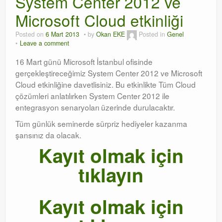
System Center 2012 ve
Microsoft Cloud etkinliği
Orchestrator
Posted on
6 Mart 2013
by
Okan EKE
Posted in
Genel
Watchguard
Leave a comment
PHP & MySQL
16 Mart günü Microsoft İstanbul ofisinde
gerçekleştireceğimiz System Center 2012 ve Microsoft
Exchange
Cloud etkinliğine davetlisiniz. Bu etkinlikte Tüm Cloud
çözümleri anlatılırken System Center 2012 ile
entegrasyon senaryoları üzerinde durulacaktır.
Tüm günlük seminerde sürpriz hediyeler kazanma
şansınız da olacak.
Kayıt olmak için
tıklayın
Kayıt olmak için