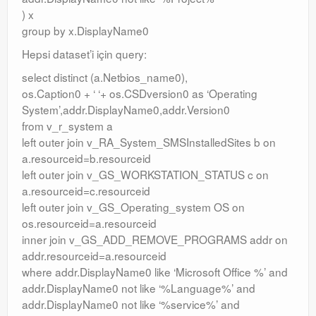
) x
group by x.DisplayName0
Hepsi dataset’i için query:
select distinct (a.Netbios_name0),
os.Caption0 + ‘ ‘+ os.CSDversion0 as ‘Operating
System’,addr.DisplayName0,addr.Version0
from v_r_system a
left outer join v_RA_System_SMSInstalledSites b on
a.resourceid=b.resourceid
left outer join v_GS_WORKSTATION_STATUS c on
a.resourceid=c.resourceid
left outer join v_GS_Operating_system OS on
os.resourceid=a.resourceid
inner join v_GS_ADD_REMOVE_PROGRAMS addr on
addr.resourceid=a.resourceid
where addr.DisplayName0 like ‘Microsoft Office %’ and
addr.DisplayName0 not like ‘%Language%’ and
addr.DisplayName0 not like ‘%service%’ and