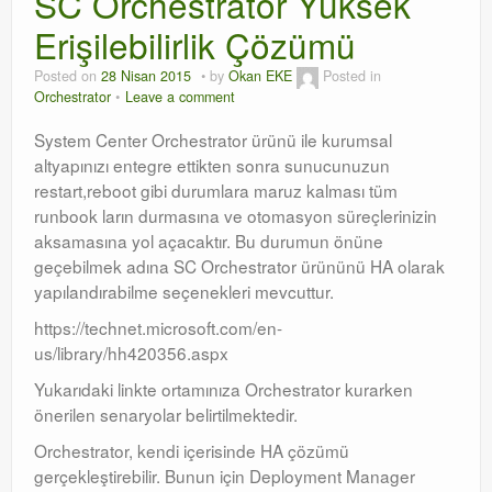
SC Orchestrator Yüksek
Erişilebilirlik Çözümü
Orchestrator
Posted on
28 Nisan 2015
by
Okan EKE
Posted in
Watchguard
Orchestrator
Leave a comment
PHP & MySQL
System Center Orchestrator ürünü ile kurumsal
altyapınızı entegre ettikten sonra sunucunuzun
Exchange
restart,reboot gibi durumlara maruz kalması tüm
runbook ların durmasına ve otomasyon süreçlerinizin
aksamasına yol açacaktır. Bu durumun önüne
geçebilmek adına SC Orchestrator ürününü HA olarak
yapılandırabilme seçenekleri mevcuttur.
https://technet.microsoft.com/en-
us/library/hh420356.aspx
Yukarıdaki linkte ortamınıza Orchestrator kurarken
önerilen senaryolar belirtilmektedir.
Orchestrator, kendi içerisinde HA çözümü
gerçekleştirebilir. Bunun için Deployment Manager