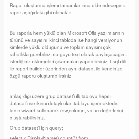
Rapor oluşturma işlemi tamamlanınca elde edeceğiniz
rapor aşağıdaki gibi olacaktır.
Bu raporla hem yüklü olan Microsoft Ofis yazlımlarının
türünü ve sayısını ikinci tabloda ise hangi versiyonun
kimlerde yüklü olduğunu ve toplam sayısını çok
rahatlıkla görebiliriz. sorguyu text olarak paylaşacağım.
istediğiniz eklemeleri çıkarmaları yapabilirsiniz. t-sql dili
ile report builder üzerinden aynı dataset ile kendinize
özgü raporu oluşturabilirsiniz.
anlaşıldığı üzere grup dataset’i ilk tabloyu hepsi
dataset’i ise ikinci detaylı olan tabloyu içermektedir.
table wizard kullanarak row,column, value değerlerini
oluşturabilirsiniz.
Grup dataset’i için query;
select x.DisplayName0,count(*) from