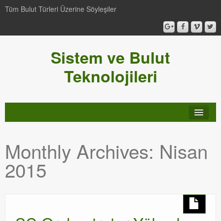
Tüm Bulut Türleri Üzerine Söyleşiler
Sistem ve Bulut
Teknolojileri
SCCM
Monthly Archives:
Nisan
Genel
2015
Video-Webcast-Seminer
Windows Server Family
SCOM