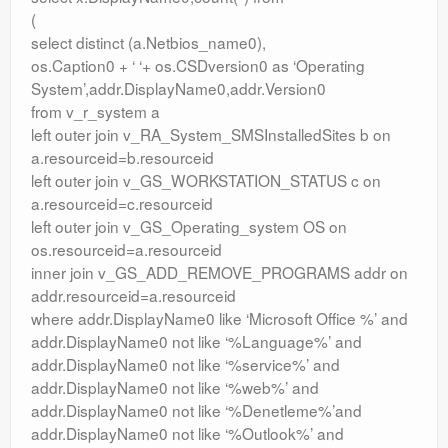
(
select distinct (a.Netbios_name0),
os.Caption0 + ‘ ‘+ os.CSDversion0 as ‘Operating
System’,addr.DisplayName0,addr.Version0
from v_r_system a
left outer join v_RA_System_SMSInstalledSites b on
a.resourceid=b.resourceid
left outer join v_GS_WORKSTATION_STATUS c on
a.resourceid=c.resourceid
left outer join v_GS_Operating_system OS on
os.resourceid=a.resourceid
inner join v_GS_ADD_REMOVE_PROGRAMS addr on
addr.resourceid=a.resourceid
where addr.DisplayName0 like ‘Microsoft Office %’ and
addr.DisplayName0 not like ‘%Language%’ and
addr.DisplayName0 not like ‘%service%’ and
addr.DisplayName0 not like ‘%web%’ and
addr.DisplayName0 not like ‘%Denetleme%’and
addr.DisplayName0 not like ‘%Outlook%’ and