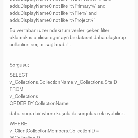
addr.DisplayName0 not like ‘%Primary%’ and
addr.DisplayName0 not like ‘%File%’ and
addr.DisplayName0 not like ‘%Project%’
Bu veritabanı üzerindeki tüm verileri çeker. filter
eklemek istenilirse eğer ayrı bir dataset daha oluşturup
collection seçimi sağlanabilir.
Sorgusu;
SELECT
v_Collections.CollectionName,v_Collections.SiteID
FROM
v_Collections
ORDER BY CollectionName
daha sonra bir where koşulu ile sorgulara ekleyebiliriz.
WHERE
v_ClientCollectionMembers.CollectionID =
@CollecitonID