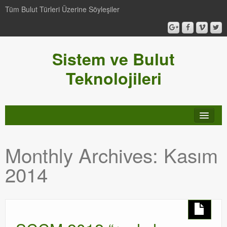
Tüm Bulut Türleri Üzerine Söyleşiler
Sistem ve Bulut
Teknolojileri
SCCM
Monthly Archives:
Kasım
Genel
2014
Video-Webcast-Seminer
Windows Server Family
SCOM