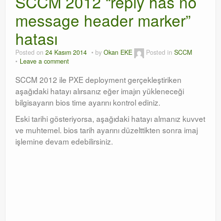
SCCM 2012 “reply has no
message header marker”
Orchestrator
hatası
Watchguard
Posted on
24 Kasım 2014
by
Okan EKE
Posted in
SCCM
PHP & MySQL
Leave a comment
Exchange
SCCM 2012 ile PXE deployment gerçekleştiriken
aşağıdaki hatayı alırsanız eğer imajın yükleneceği
bilgisayarın bios time ayarını kontrol ediniz.
Eski tarihi gösteriyorsa, aşağıdaki hatayı almanız kuvvet
ve muhtemel. bios tarih ayarını düzelttikten sonra imaj
işlemine devam edebilirsiniz.