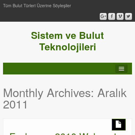
Tüm Bulut Türleri Üzerine Söyleşiler
Sistem ve Bulut
Teknolojileri
SCCM
Monthly Archives:
Aralık
Genel
2011
Video-Webcast-Seminer
Windows Server Family
SCOM