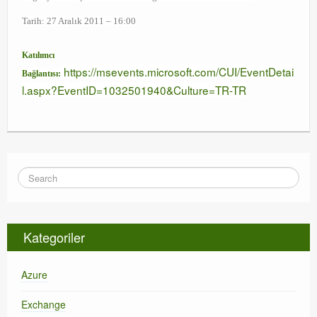
Tarih: 27 Aralık 2011 – 16:00
Katılımcı
https://msevents.microsoft.com/CUI/EventDetai
Bağlantısı:
l.aspx?EventID=1032501940&Culture=TR-TR
Kategoriler
Azure
Exchange