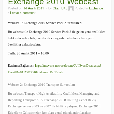
Exchange 2010 Webcast
Orchestrator
Posted on
14 Aralık 2011
by
Okan EKE
Posted in
Exchange
Leave a comment
Watchguard
Webcast 1: Exchange 2010 Service Pack 2 Yenilikleri
PHP & MySQL
Bu webcast ile Exchange 2010 Service Pack 2 ile gelen yeni özellikler
hakkında gelen bilgi verilecek ve uygulamalı olarak bazı yeni
Exchange
özellikler anlatılacaktır.
Tarih: 26 Aralık 2011 – 16:00
Katılımcı Bağlantısı:
https://msevents.microsoft.com/CUI/EventDetail.aspx?
EventID=1032501931&Culture=TR-TR< /a>
Webcast 2: Exchange 2010 Transport Sunucuları
Bu webcast Transport High Availability Özellıklerı, Managing and
Reporting Transport SLA, Exchange 2010 Routing Genel Bakış,
Exchange Server 2003 ve 2007 ile birlikte çalışma, Exchange 2010
EdgeSync Geliştirmeleri konuları genel olarak anlatılacaktır.