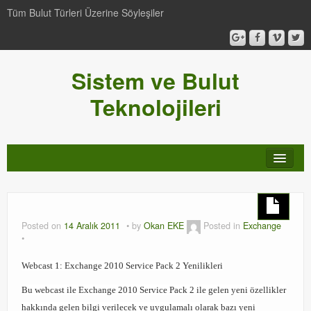
Tüm Bulut Türleri Üzerine Söyleşiler
Sistem ve Bulut
Teknolojileri
SCCM
Genel
Posted on
14 Aralık 2011
by
Okan EKE
Posted in
Exchange
Video-Webcast-Seminer
Webcast 1: Exchange 2010 Service Pack 2 Yenilikleri
Windows Server Family
Bu webcast ile Exchange 2010 Service Pack 2 ile gelen yeni özellikler
SCOM
hakkında gelen bilgi verilecek ve uygulamalı olarak bazı yeni