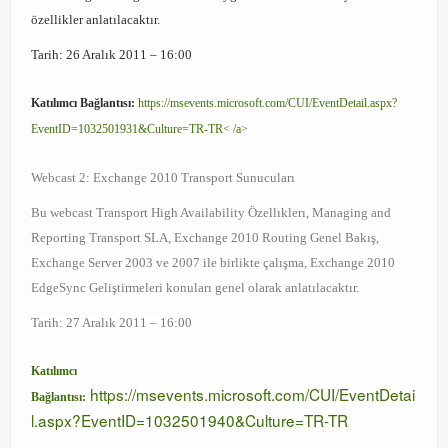
özellikler anlatılacaktır.
Orchestrator
Tarih: 26 Aralık 2011 – 16:00
Watchguard
Katılımcı Bağlantısı:
https://msevents.microsoft.com/CUI/EventDetail.aspx?
PHP & MySQL
EventID=1032501931&Culture=TR-TR< /a>
Exchange
Webcast 2: Exchange 2010 Transport Sunucuları
Bu webcast Transport High Availability Özellıklerı, Managing and
Reporting Transport SLA, Exchange 2010 Routing Genel Bakış,
Exchange Server 2003 ve 2007 ile birlikte çalışma, Exchange 2010
EdgeSync Geliştirmeleri konuları genel olarak anlatılacaktır.
Tarih: 27 Aralık 2011 – 16:00
Katılımcı
https://msevents.microsoft.com/CUI/EventDetai
Bağlantısı:
l.aspx?EventID=1032501940&Culture=TR-TR