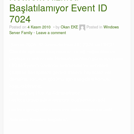
Başlatılamıyor Event ID
7024
Posted on
4 Kasım 2010
by
Okan EKE
Posted in
Windows
Server Family
Leave a comment
Server 2008 R2 üzerinde Event ID 7024 ve DHCP
Client ile ilgili event alıyorsanız ve ağ bağlantıları ve
paylaşım merkezinde Network profilinizi göremiyorsanız
HKLM/System üzerinde permission ve servisleri
çalıştran hesaplarda gerekli izinlere ihtiyacınız var
demektir. sorunun çözümü için aşağıdaki komutu
koşturabilirsiniz.
cmd sağ tuş Run As Administrator
net localgroup administrators localservice /add
net localgroup administrators networkservice /add
Ardından Yeniden başlatınız.