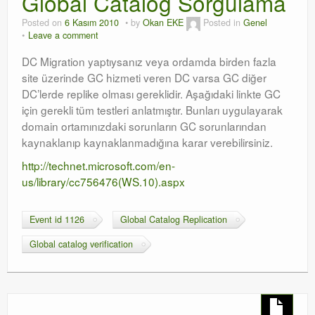
Global Catalog Sorgulama
Orchestrator
Posted on
6 Kasım 2010
by
Okan EKE
Posted in
Genel
Leave a comment
Watchguard
DC Migration yaptıysanız veya ordamda birden fazla
site üzerinde GC hizmeti veren DC varsa GC diğer
PHP & MySQL
DC’lerde replike olması gereklidir. Aşağıdaki linkte GC
için gerekli tüm testleri anlatmıştır. Bunları uygulayarak
Exchange
domain ortamınızdaki sorunların GC sorunlarından
kaynaklanıp kaynaklanmadığına karar verebilirsiniz.
http://technet.microsoft.com/en-
us/library/cc756476(WS.10).aspx
Event id 1126
Global Catalog Replication
Global catalog verification