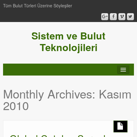
Tüm Bulut Türleri Üzerine Söyleşiler
Sistem ve Bulut
Teknolojileri
SCCM
Monthly Archives:
Kasım
Genel
2010
Video-Webcast-Seminer
Windows Server Family
SCOM