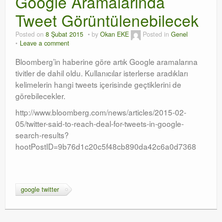
Google Aramalarında
Tweet Görüntülenebilecek
Orchestrator
Posted on
8 Şubat 2015
by
Okan EKE
Posted in
Genel
Watchguard
Leave a comment
PHP & MySQL
Bloomberg’in haberine göre artık Google aramalarına
tivitler de dahil oldu. Kullanıcılar isterlerse aradıkları
Exchange
kelimelerin hangi tweets içerisinde geçtiklerini de
görebilecekler.
http://www.bloomberg.com/news/articles/2015-02-
05/twitter-said-to-reach-deal-for-tweets-in-google-
search-results?
hootPostID=9b76d1c20c5f48cb890da42c6a0d7368
google twitter