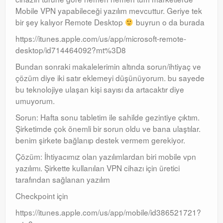
Mobile VPN yapabileceği yazılım mevcuttur. Geriye tek
bir şey kalıyor Remote Desktop
buyrun o da burada
https://itunes.apple.com/us/app/microsoft-remote-
desktop/id714464092?mt%3D8
Bundan sonraki makalelerimin altında sorun/ihtiyaç ve
çözüm diye iki satır eklemeyi düşünüyorum. bu sayede
bu teknolojiye ulaşan kişi sayısı da artacaktır diye
umuyorum.
Sorun: Hafta sonu tabletim ile sahilde gezintiye çıktım.
Şirketimde çok önemli bir sorun oldu ve bana ulaştılar.
benim şirkete bağlanıp destek vermem gerekiyor.
Çözüm: İhtiyacımız olan yazılımlardan biri mobile vpn
yazılımı. Şirkette kullanılan VPN cihazı için üretici
tarafından sağlanan yazılım
Checkpoint için
https://itunes.apple.com/us/app/mobile/id386521721?