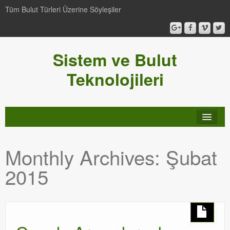
Tüm Bulut Türleri Üzerine Söyleşiler
Sistem ve Bulut
Teknolojileri
SCCM
Monthly Archives:
Şubat
Genel
2015
Video-Webcast-Seminer
Windows Server Family
SCOM