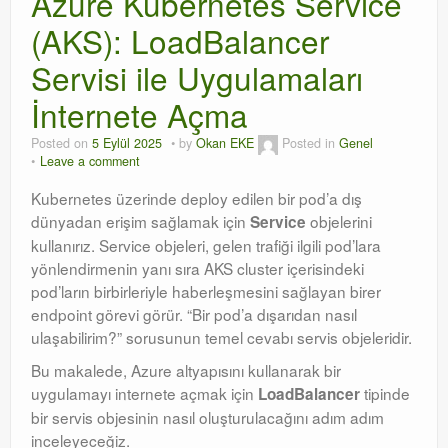
Azure Kubernetes Service
(AKS): LoadBalancer
Orchestrator
Servisi ile Uygulamaları
Watchguard
İnternete Açma
PHP & MySQL
Posted on
5 Eylül 2025
by
Okan EKE
Posted in
Genel
Exchange
Leave a comment
Kubernetes üzerinde deploy edilen bir pod’a dış
dünyadan erişim sağlamak için
objelerini
Service
kullanırız
. Service objeleri, gelen trafiği ilgili pod’lara
yönlendirmenin yanı sıra AKS cluster içerisindeki
pod’ların birbirleriyle haberleşmesini sağlayan birer
endpoint görevi görür
. “Bir pod’a dışarıdan nasıl
ulaşabilirim?” sorusunun temel cevabı servis objeleridir
.
Bu makalede, Azure altyapısını kullanarak bir
uygulamayı internete açmak için
tipinde
LoadBalancer
bir servis objesinin nasıl oluşturulacağını adım adım
inceleyeceğiz
.