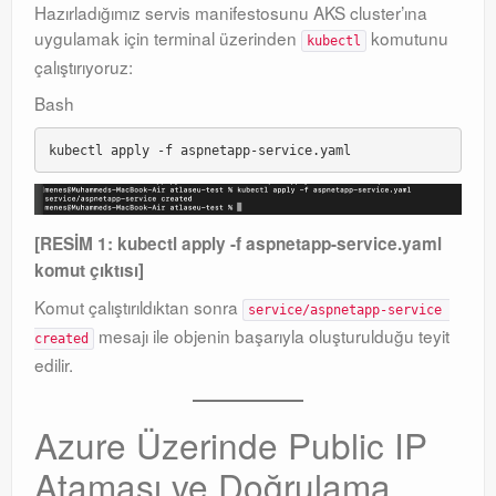
Hazırladığımız servis manifestosunu AKS cluster’ına
uygulamak için terminal üzerinden
komutunu
kubectl
çalıştırıyoruz:
Bash
[RESİM 1: kubectl apply -f aspnetapp-service.yaml
komut çıktısı]
Komut çalıştırıldıktan sonra
service/aspnetapp-service 
mesajı ile objenin başarıyla oluşturulduğu teyit
created
edilir
.
Azure Üzerinde Public IP
Ataması ve Doğrulama