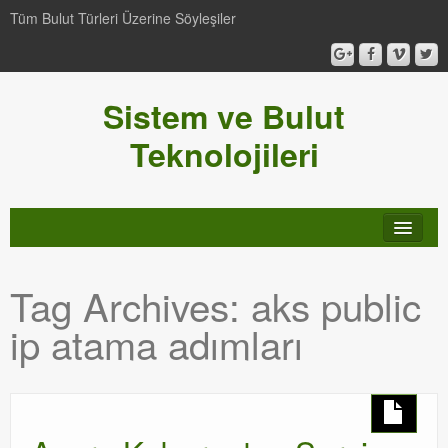
Tüm Bulut Türleri Üzerine Söyleşiler
Sistem ve Bulut
Teknolojileri
SCCM
Tag Archives:
aks public
Genel
ip atama adımları
Video-Webcast-Seminer
Windows Server Family
SCOM