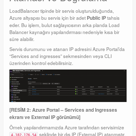
LoadBalancer tipinde bir servis oluşturulduğunda,
Azure altyapısı bu servis için bir adet
tahsis
Public IP
eder
. Bu işlem, bulut sağlayıcısının arka planda Load
Balancer kaynağını yapılandırması nedeniyle kısa bir
süre alabilir.
Servis durumunu ve atanan IP adresini Azure Portal’da
“Services and ingresses” sekmesinden veya CLI
üzerinden kontrol edebilirsiniz
.
[RESİM 2: Azure Portal – Services and Ingresses
ekranı ve External IP görünümü]
Örnek yapılandırmamızda Azure tarafından servisimize
şeklinde bir dış IP (External IP) atanmıştır
.
4.182.176.54