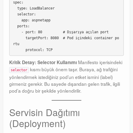
spec:

  type: LoadBalancer

  selector:

    app: aspnetapp

  ports:

    - port: 80          # Dışarıya açılan port

      targetPort: 8080  # Pod içindeki container po
rtu

Manifesto içerisindeki
Kritik Detay: Selector Kullanımı
kısmı büyük önem taşır
. Buraya, ağ trafiğini
selector
yönlendirmek istediğiniz pod’un etiket ismini (label)
girmeniz gerekir
. Bu sayede dışarıdan gelen trafik, ilgili
pod’a doğru bir şekilde yönlendirilir
.
Servisin Dağıtımı
(Deployment)