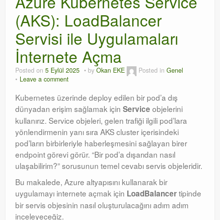
Azure Kubernetes Service
(AKS): LoadBalancer
Orchestrator
Servisi ile Uygulamaları
Watchguard
İnternete Açma
PHP & MySQL
Posted on
5 Eylül 2025
by
Okan EKE
Posted in
Genel
Exchange
Leave a comment
Kubernetes üzerinde deploy edilen bir pod’a dış
dünyadan erişim sağlamak için
objelerini
Service
kullanırız
. Service objeleri, gelen trafiği ilgili pod’lara
yönlendirmenin yanı sıra AKS cluster içerisindeki
pod’ların birbirleriyle haberleşmesini sağlayan birer
endpoint görevi görür
. “Bir pod’a dışarıdan nasıl
ulaşabilirim?” sorusunun temel cevabı servis objeleridir
.
Bu makalede, Azure altyapısını kullanarak bir
uygulamayı internete açmak için
tipinde
LoadBalancer
bir servis objesinin nasıl oluşturulacağını adım adım
inceleyeceğiz
.