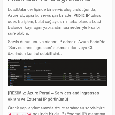
LoadBalancer tipinde bir servis oluşturulduğunda,
Azure altyapısı bu servis için bir adet
tahsis
Public IP
eder
. Bu işlem, bulut sağlayıcısının arka planda Load
Balancer kaynağını yapılandırması nedeniyle kısa bir
süre alabilir.
Servis durumunu ve atanan IP adresini Azure Portal’da
“Services and ingresses” sekmesinden veya CLI
üzerinden kontrol edebilirsiniz
.
[RESİM 2: Azure Portal – Services and Ingresses
ekranı ve External IP görünümü]
Örnek yapılandırmamızda Azure tarafından servisimize
şeklinde bir dış IP (External IP) atanmıştır
.
4.182.176.54