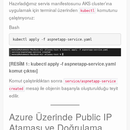
Hazırladığımız servis manifestosunu AKS cluster’ına
uygulamak için terminal üzerinden
komutunu
kubectl
çalıştırıyoruz:
Bash
[RESİM 1: kubectl apply -f aspnetapp-service.yaml
komut çıktısı]
Komut çalıştırıldıktan sonra
service/aspnetapp-service 
mesajı ile objenin başarıyla oluşturulduğu teyit
created
edilir
.
Azure Üzerinde Public IP
Ataması ve Doğrulama