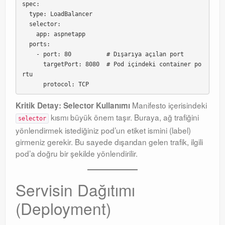
spec:

  type: LoadBalancer

  selector:

    app: aspnetapp

  ports:

    - port: 80          # Dışarıya açılan port

      targetPort: 8080  # Pod içindeki container po
rtu

Manifesto içerisindeki
Kritik Detay: Selector Kullanımı
kısmı büyük önem taşır
. Buraya, ağ trafiğini
selector
yönlendirmek istediğiniz pod’un etiket ismini (label)
girmeniz gerekir
. Bu sayede dışarıdan gelen trafik, ilgili
pod’a doğru bir şekilde yönlendirilir
.
Servisin Dağıtımı
(Deployment)