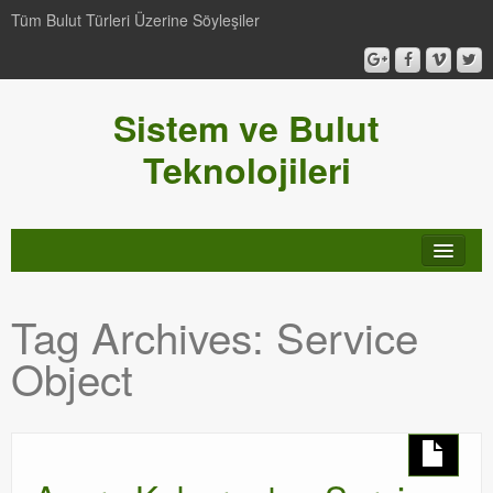
Tüm Bulut Türleri Üzerine Söyleşiler
Sistem ve Bulut
Teknolojileri
SCCM
Tag Archives:
Service
Genel
Object
Video-Webcast-Seminer
Windows Server Family
SCOM