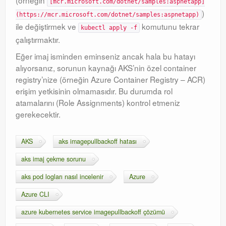
(örneğin
[mcr.microsoft.com/dotnet/samples:aspnetapp]
)
(https://mcr.microsoft.com/dotnet/samples:aspnetapp)
ile değiştirmek ve
komutunu tekrar
kubectl apply -f
çalıştırmaktır.
Eğer imaj isminden eminseniz ancak hala bu hatayı
alıyorsanız, sorunun kaynağı AKS’nin özel container
registry’nize (örneğin Azure Container Registry – ACR)
erişim yetkisinin olmamasıdır. Bu durumda rol
atamalarını (Role Assignments) kontrol etmeniz
gerekecektir.
AKS
aks imagepullbackoff hatası
aks imaj çekme sorunu
aks pod logları nasıl incelenir
Azure
Azure CLI
azure kubernetes service imagepullbackoff çözümü