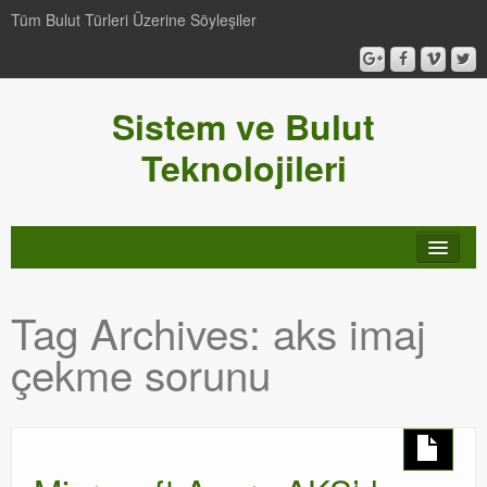
Tüm Bulut Türleri Üzerine Söyleşiler
Sistem ve Bulut
Teknolojileri
SCCM
Tag Archives:
aks imaj
Genel
çekme sorunu
Video-Webcast-Seminer
Windows Server Family
SCOM