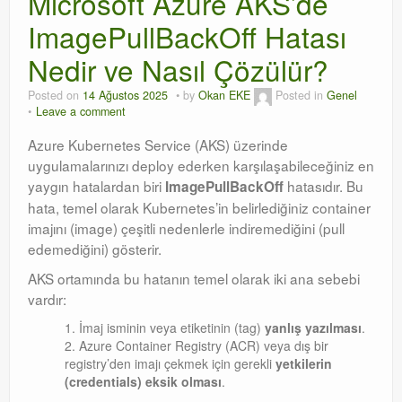
Microsoft Azure AKS’de
ImagePullBackOff Hatası
Orchestrator
Nedir ve Nasıl Çözülür?
Watchguard
Posted on
14 Ağustos 2025
by
Okan EKE
Posted in
Genel
PHP & MySQL
Leave a comment
Exchange
Azure Kubernetes Service (AKS) üzerinde
uygulamalarınızı deploy ederken karşılaşabileceğiniz en
yaygın hatalardan biri
hatasıdır. Bu
ImagePullBackOff
hata, temel olarak Kubernetes’in belirlediğiniz container
imajını (image) çeşitli nedenlerle indiremediğini (pull
edemediğini) gösterir.
AKS ortamında bu hatanın temel olarak iki ana sebebi
vardır:
İmaj isminin veya etiketinin (tag)
yanlış yazılması
.
Azure Container Registry (ACR) veya dış bir
registry’den imajı çekmek için gerekli
yetkilerin
(credentials) eksik olması
.