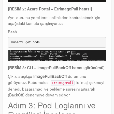
[RESİM 2: Azure Portal – ErrImagePull hatası]
Aynı durumu yerel terminalimizden kontrol etmek için
aşağıdaki komutu çalıştırıyoruz:
Bash
[RESİM 3: CLI – ImagePullBackOff hatası görünümü]
Çıktıda açıkça
durumunu
ImagePullBackOff
görüyoruz. Kubernetes,
ile imajı çekmeyi
ErrImagePull
denedi, başaramadı ve bekleme süresini artırarak
(BackOff) denemeye devam ediyor.
Adım 3: Pod Loglarını ve