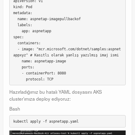
apiVersion: v1

kind: Pod

metadata:

  name: aspnetap-imagepullbackof

  labels:

    app: aspnetapp

spec:

  containers:

  - image: "mcr.microsoft.com/dotnet/samples:aspnet
appxyz" # Kasıtlı olarak yanlış yazılmış imaj ismi

    name: aspnetapp-image

    ports:

    - containerPort: 8080

Hazırladığımız bu hatalı YAML dosyasını AKS
cluster’ımıza deploy ediyoruz:
Bash