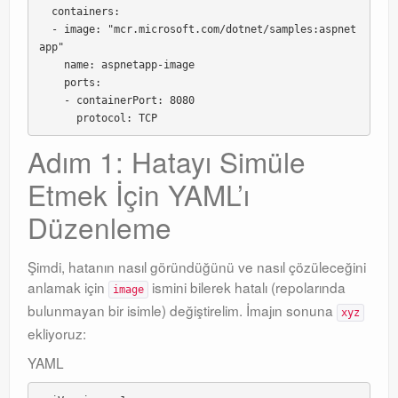
  containers:

  - image: "mcr.microsoft.com/dotnet/samples:aspnet
app"

    name: aspnetapp-image

    ports:

    - containerPort: 8080

Adım 1: Hatayı Simüle
Etmek İçin YAML’ı
Düzenleme
Şimdi, hatanın nasıl göründüğünü ve nasıl çözüleceğini
anlamak için
ismini bilerek hatalı (repolarında
image
bulunmayan bir isimle) değiştirelim. İmajın sonuna
xyz
ekliyoruz:
YAML