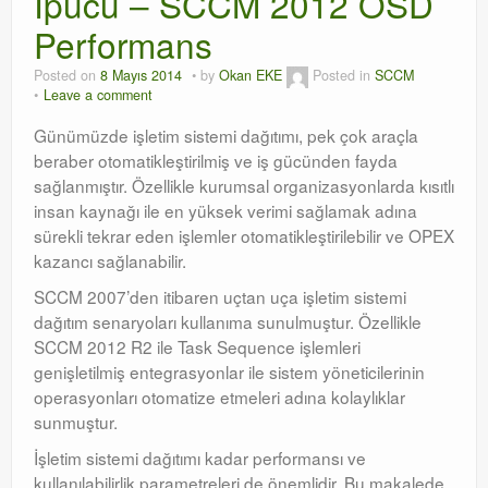
İpucu – SCCM 2012 OSD
Performans
Orchestrator
Posted on
8 Mayıs 2014
by
Okan EKE
Posted in
SCCM
Watchguard
Leave a comment
PHP & MySQL
Günümüzde işletim sistemi dağıtımı, pek çok araçla
beraber otomatikleştirilmiş ve iş gücünden fayda
Exchange
sağlanmıştır. Özellikle kurumsal organizasyonlarda kısıtlı
insan kaynağı ile en yüksek verimi sağlamak adına
sürekli tekrar eden işlemler otomatikleştirilebilir ve OPEX
kazancı sağlanabilir.
SCCM 2007’den itibaren uçtan uça işletim sistemi
dağıtım senaryoları kullanıma sunulmuştur. Özellikle
SCCM 2012 R2 ile Task Sequence işlemleri
genişletilmiş entegrasyonlar ile sistem yöneticilerinin
operasyonları otomatize etmeleri adına kolaylıklar
sunmuştur.
İşletim sistemi dağıtımı kadar performansı ve
kullanılabilirlik parametreleri de önemlidir. Bu makalede