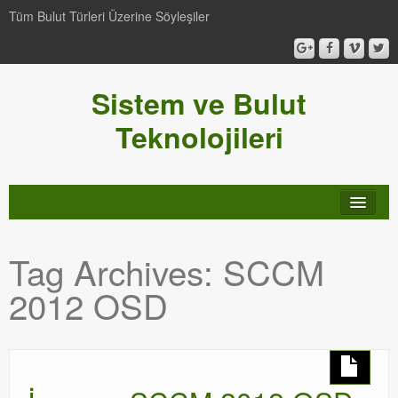
Tüm Bulut Türleri Üzerine Söyleşiler
Sistem ve Bulut
Teknolojileri
SCCM
Tag Archives:
SCCM
Genel
2012 OSD
Video-Webcast-Seminer
Windows Server Family
SCOM