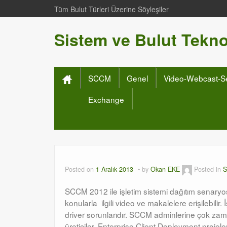
Tüm Bulut Türleri Üzerine Söyleşiler
Sistem ve Bulut Teknol
SCCM
Genel
Video-Webcast-S
Exchange
Posted on
1 Aralık 2013
by
Okan EKE
Posted in
SCCM 2012 ile işletim sistemi dağıtım senaryosu
konularla ilgili video ve makalelere erişilebilir
driver sorunlarıdır. SCCM adminlerine çok za
üreticiler, Enterprise Client Deployment projel