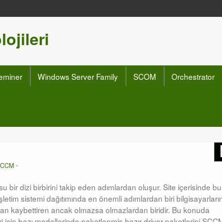
ojileri
eminer
Windows Server Family
SCOM
Orchestrator
SCCM
 bir dizi birbirini takip eden adımlardan oluşur. Site içerisinde bu
. İşletim sistemi dağıtımında en önemli adımlardan biri bilgisayarları
man kaybettiren ancak olmazsa olmazlardan biridir. Bu konuda
eri için bazı modellerinde paketlenmiş hazır driver paketlerini SCC