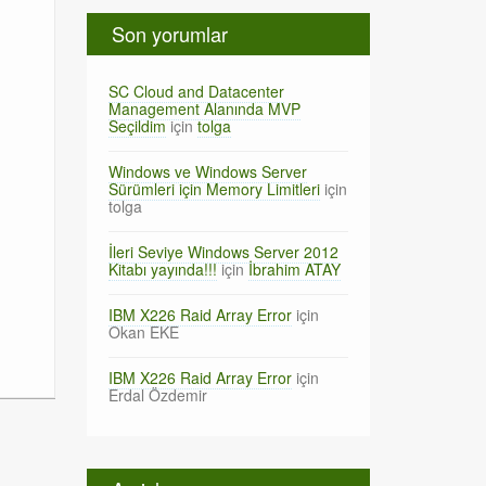
Son yorumlar
SC Cloud and Datacenter
Management Alanında MVP
Seçildim
için
tolga
Windows ve Windows Server
Sürümleri için Memory Limitleri
için
tolga
İleri Seviye Windows Server 2012
Kitabı yayında!!!
için
İbrahim ATAY
IBM X226 Raid Array Error
için
Okan EKE
IBM X226 Raid Array Error
için
Erdal Özdemir