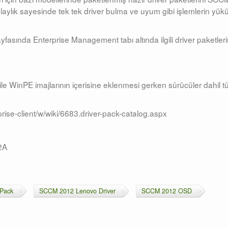
laylık sayesinde tek tek driver bulma ve uyum gibi işlemlerin yük
sında Enterprise Management tabı altında ilgili driver paketleri
ile WinPE imajlarının içerisine eklenmesi gerken sürücüler dahil 
rise-client/w/wiki/6683.driver-pack-catalog.aspx
2A
 Pack
SCCM 2012 Lenovo Driver
SCCM 2012 OSD