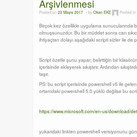
Arşivlenmesi
Posted on
23 Mayıs 2017
by
Okan EKE
Posted in
Birçok kez özellikle uygulama sunucularında b
olmuşsunuzdur. Bu bir müddet sonra can sıkıcı b
ihtiyaçtan dolayı aşağıdaki scripti sizler ile d
Script özetle şunu yapar; belirttiğin bir klasör
içerisinde ekleyerek sıkıştırır. Ardından sıkıştır
taşır.
PS: bu script içerisinde powershell v5 ile gel
ortamdaki powershell 5.0 yüklü değilse bu scri
https://www.microsoft.com/en-us/download/de
yukarıdaki linkten powershell versiyonunu günc