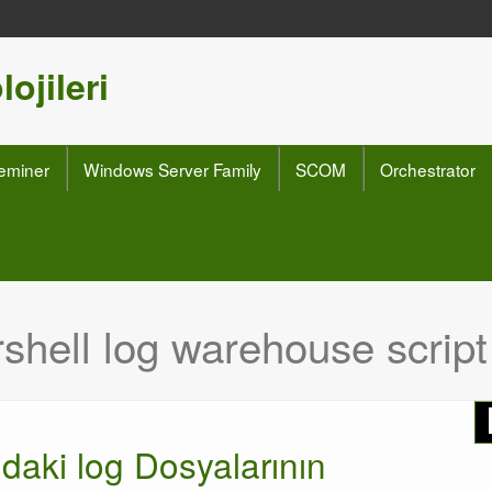
ojileri
eminer
Windows Server Family
SCOM
Orchestrator
shell log warehouse script
aki log Dosyalarının