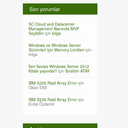
Son yorumlar
SC Cloud and Datacenter
Management Alanında MVP
Seçildim
için
tolga
Windows ve Windows Server
Sürümleri için Memory Limitleri
için
tolga
İleri Seviye Windows Server 2012
Kitabı yayında!!!
için
İbrahim ATAY
IBM X226 Raid Array Error
için
Okan EKE
IBM X226 Raid Array Error
için
Erdal Özdemir