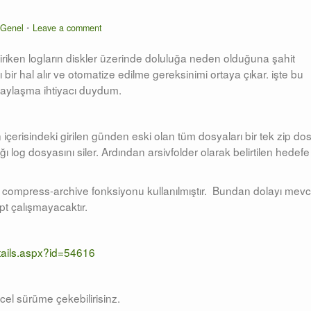
Genel
Leave a comment
iriken logların diskler üzerinde doluluğa neden olduğuna şahit
ir hal alır ve otomatize edilme gereksinimi ortaya çıkar. işte bu
e paylaşma ihtiyacı duydum.
ün içerisindeki girilen günden eski olan tüm dosyaları bir tek zip do
dığı log dosyasını siler. Ardından arsivfolder olarak belirtilen hedefe
en compress-archive fonksiyonu kullanılmıştır. Bundan dolayı mevc
pt çalışmayacaktır.
tails.aspx?id=54616
el sürüme çekebilirisinz.