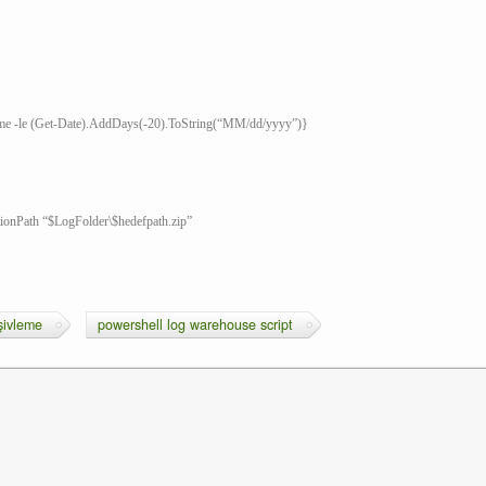
ime -le (Get-Date).AddDays(-20).ToString(“MM/dd/yyyy”)}
ionPath “$LogFolder\$hedefpath.zip”
şivleme
powershell log warehouse script