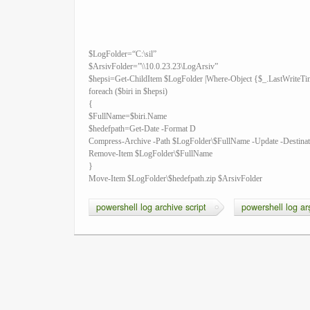
$LogFolder=“C:\sil”
$ArsivFolder=”\\10.0.23.23\LogArsiv”
$hepsi=Get-ChildItem $LogFolder |Where-Object {$_.LastWriteT
foreach ($biri in $hepsi)
{
$FullName=$biri.Name
$hedefpath=Get-Date -Format D
Compress-Archive -Path $LogFolder\$FullName -Update -Destinat
Remove-Item $LogFolder\$FullName
}
Move-Item $LogFolder\$hedefpath.zip $ArsivFolder
powershell log archive script
powershell log ar