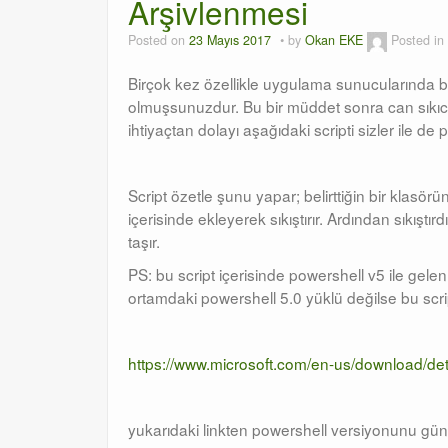
Arşivlenmesi
Posted on
23 Mayıs 2017
by
Okan EKE
Posted in
Birçok kez özellikle uygulama sunucularında b
olmuşsunuzdur. Bu bir müddet sonra can sıkıcı b
ihtiyaçtan dolayı aşağıdaki scripti sizler ile d
Script özetle şunu yapar; belirttiğin bir klasör
içerisinde ekleyerek sıkıştırır. Ardından sıkıştır
taşır.
PS: bu script içerisinde powershell v5 ile gel
ortamdaki powershell 5.0 yüklü değilse bu scri
https://www.microsoft.com/en-us/download/de
yukarıdaki linkten powershell versiyonunu günc