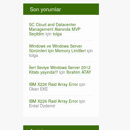
Son yorumlar
SC Cloud and Datacenter
Management Alanında MVP
Seçildim
için
tolga
Windows ve Windows Server
Sürümleri için Memory Limitleri
için
tolga
İleri Seviye Windows Server 2012
Kitabı yayında!!!
için
İbrahim ATAY
IBM X226 Raid Array Error
için
Okan EKE
IBM X226 Raid Array Error
için
Erdal Özdemir