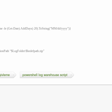
ime -le (Get-Date).AddDays(-20).ToString(“MM/dd/yyyy”)}
ionPath “$LogFolder\$hedefpath.zip”
şivleme
powershell log warehouse script