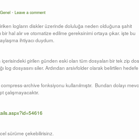
Genel
Leave a comment
iriken logların diskler üzerinde doluluğa neden olduğuna şahit
ir hal alır ve otomatize edilme gereksinimi ortaya çıkar. işte bu
e paylaşma ihtiyacı duydum.
ün içerisindeki girilen günden eski olan tüm dosyaları bir tek zip do
dığı log dosyasını siler. Ardından arsivfolder olarak belirtilen hedefe
en compress-archive fonksiyonu kullanılmıştır. Bundan dolayı mevc
pt çalışmayacaktır.
tails.aspx?id=54616
el sürüme çekebilirisinz.