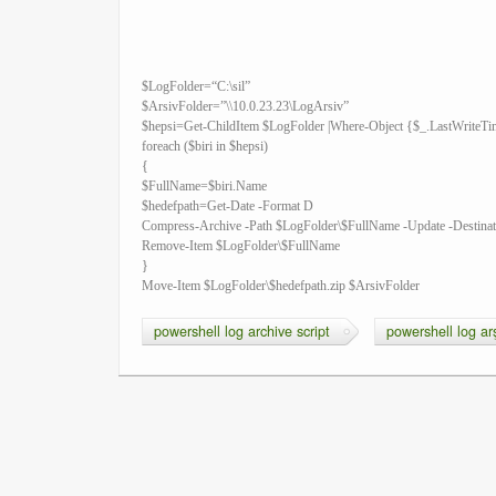
$LogFolder=“C:\sil”
$ArsivFolder=”\\10.0.23.23\LogArsiv”
$hepsi=Get-ChildItem $LogFolder |Where-Object {$_.LastWriteT
foreach ($biri in $hepsi)
{
$FullName=$biri.Name
$hedefpath=Get-Date -Format D
Compress-Archive -Path $LogFolder\$FullName -Update -Destinat
Remove-Item $LogFolder\$FullName
}
Move-Item $LogFolder\$hedefpath.zip $ArsivFolder
powershell log archive script
powershell log ar