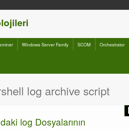
ojileri
eminer
Windows Server Family
SCOM
Orchestrator
hell log archive script
aki log Dosyalarının