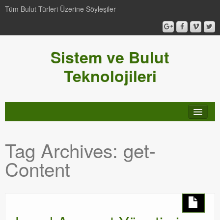
Tüm Bulut Türleri Üzerine Söyleşiler
Sistem ve Bulut
Teknolojileri
SCCM
Tag Archives:
get-
Genel
Content
Video-Webcast-Seminer
Windows Server Family
SCOM