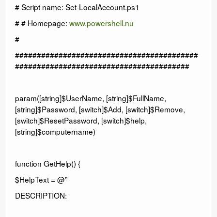
# Script name: Set-LocalAccount.ps1
# # Homepage:
www.powershell.nu
#
##########################################
########################################
param([string]$UserName, [string]$FullName,
[string]$Password, [switch]$Add, [switch]$Remove,
[switch]$ResetPassword, [switch]$help,
[string]$computername)
function GetHelp() {
$HelpText = @”
DESCRIPTION: