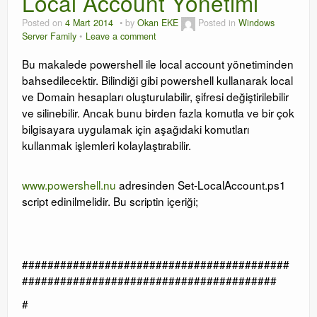
Local Account Yönetimi
Orchestrator
Posted on
4 Mart 2014
by
Okan EKE
Posted in
Windows
Server Family
Leave a comment
Watchguard
Bu makalede powershell ile local account yönetiminden
bahsedilecektir. Bilindiği gibi powershell kullanarak local
PHP & MySQL
ve Domain hesapları oluşturulabilir, şifresi değiştirilebilir
ve silinebilir. Ancak bunu birden fazla komutla ve bir çok
Exchange
bilgisayara uygulamak için aşağıdaki komutları
kullanmak işlemleri kolaylaştırabilir.
www.powershell.nu
adresinden Set-LocalAccount.ps1
script edinilmelidir. Bu scriptin içeriği;
##########################################
########################################
#