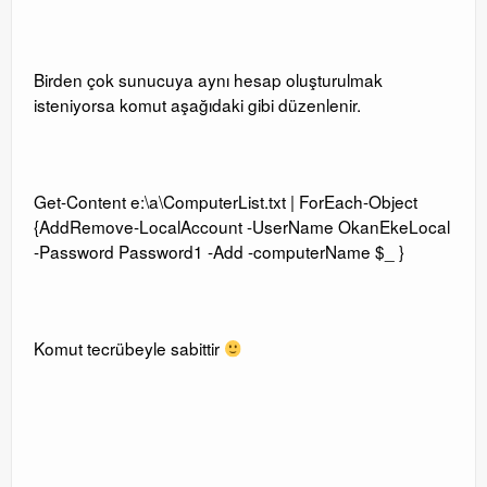
Birden çok sunucuya aynı hesap oluşturulmak
isteniyorsa komut aşağıdaki gibi düzenlenir.
Get-Content e:\a\ComputerList.txt | ForEach-Object
{AddRemove-LocalAccount -UserName OkanEkeLocal
-Password Password1 -Add -computerName $_ }
Komut tecrübeyle sabittir