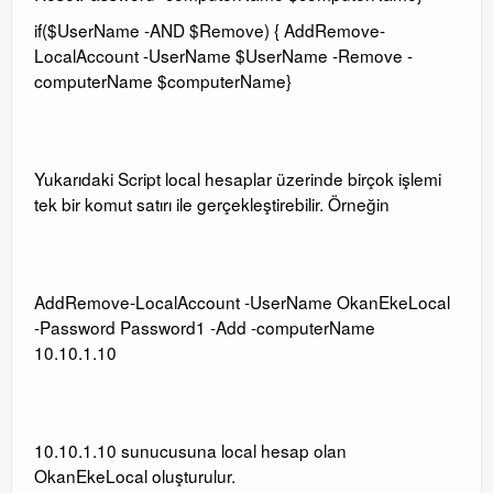
if($UserName -AND $Remove) { AddRemove-
LocalAccount -UserName $UserName -Remove -
computerName $computerName}
Yukarıdaki Script local hesaplar üzerinde birçok işlemi
tek bir komut satırı ile gerçekleştirebilir. Örneğin
AddRemove-LocalAccount -UserName OkanEkeLocal
-Password Password1 -Add -computerName
10.10.1.10
10.10.1.10 sunucusuna local hesap olan
OkanEkeLocal oluşturulur.