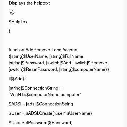
Displays the helptext
“@
$HelpText
}
function AddRemove-LocalAccount
([string]$UserName, [string]$FullName,
[string]$Password, [switch]$Add, [switch]$Remove,
[switch]$ResetPassword, [string]$computerName) {
if($Add) {
[string]$ConnectionString =
“WinNT://$computerName,computer”
$ADSI = [adsi]$ConnectionString
$User = $ADSI.Create(“user”,$UserName)
$User.SetPassword($Password)