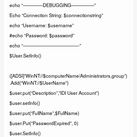
echo “————-DEBUGGING—————”
Echo “Connection String: $connectionstring”
echo “Username: $username”
#echo “Password: $password”
echo “————————————-”
$User.SetInfo()
([ADSI]”WinNT://$computerName/Administrators,group”)
.Add(“WinNT://$UserName”)
$user.put(“Description”,”IDI User Account”)
$user.setInfo()
$user.put(“FullName”,$FullName)
$user.Put(“PasswordExpired”, 0)
$user.SetInfo()