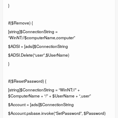
}
if($Remove) {
[string]$ConnectionString =
“WinNT://$computerName,computer”
$ADSI = [adsi]$ConnectionString
$ADSI.Delete(“user”,$UserName)
}
if($ResetPassword) {
[string]$ConnectionString = “WinNT://” +
$ComputerName + “/” + $UserName + “,user”
$Account = [adsi]$ConnectionString
$Account.psbase.invoke(“SetPassword”, $Password)