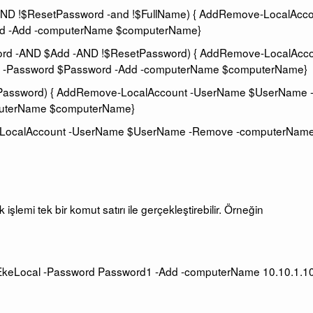
ND !$ResetPassword -and !$FullName) { AddRemove-LocalAcc
d -Add -computerName $computerName}
ord -AND $Add -AND !$ResetPassword) { AddRemove-LocalAcc
 -Password $Password -Add -computerName $computerName}
Password) { AddRemove-LocalAccount -UserName $UserName 
puterName $computerName}
-LocalAccount -UserName $UserName -Remove -computerNam
işlemi tek bir komut satırı ile gerçekleştirebilir. Örneğin
eLocal -Password Password1 -Add -computerName 10.10.1.1