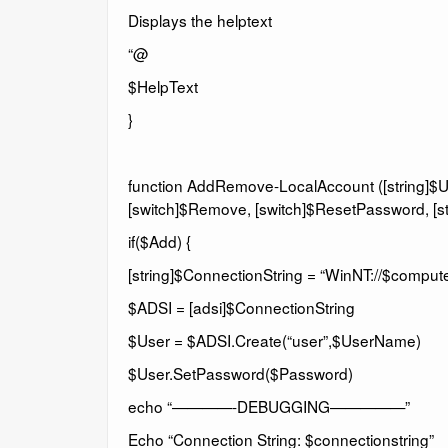
Displays the helptext
“@
$HelpText
}
function AddRemove-LocalAccount ([string]$Us
[switch]$Remove, [switch]$ResetPassword, [s
if($Add) {
[string]$ConnectionString = “WinNT://$compu
$ADSI = [adsi]$ConnectionString
$User = $ADSI.Create(“user”,$UserName)
$User.SetPassword($Password)
echo “————-DEBUGGING—————”
Echo “Connection String: $connectionstring”