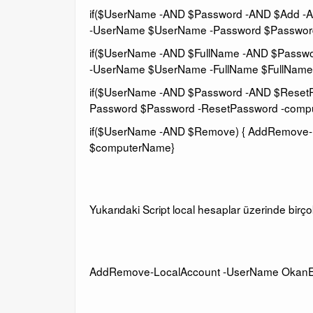
if($UserName -AND $Password -AND $Add -A
-UserName $UserName -Password $Passwor
if($UserName -AND $FullName -AND $Passw
-UserName $UserName -FullName $FullName
if($UserName -AND $Password -AND $Reset
Password $Password -ResetPassword -com
if($UserName -AND $Remove) { AddRemove
$computerName}
Yukarıdaki Script local hesaplar üzerinde birçok 
AddRemove-LocalAccount -UserName OkanEk