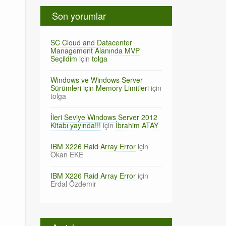
Son yorumlar
SC Cloud and Datacenter
Management Alanında MVP
Seçildim
için
tolga
Windows ve Windows Server
Sürümleri için Memory Limitleri
için
tolga
İleri Seviye Windows Server 2012
Kitabı yayında!!!
için
İbrahim ATAY
IBM X226 Raid Array Error
için
Okan EKE
IBM X226 Raid Array Error
için
Erdal Özdemir