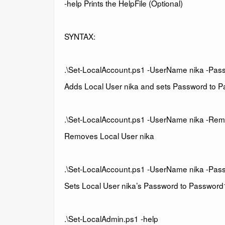
-help Prints the HelpFile (Optional)
SYNTAX:
.\Set-LocalAccount.ps1 -UserName nika -Pa
Adds Local User nika and sets Password to 
.\Set-LocalAccount.ps1 -UserName nika -Re
Removes Local User nika
.\Set-LocalAccount.ps1 -UserName nika -Pa
Sets Local User nika’s Password to Password
.\Set-LocalAdmin.ps1 -help