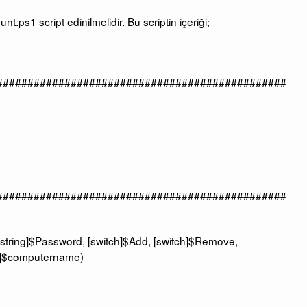
ps1 script edinilmelidir. Bu scriptin içeriği;
###############################################
###############################################
[string]$Password, [switch]$Add, [switch]$Remove,
ng]$computername)