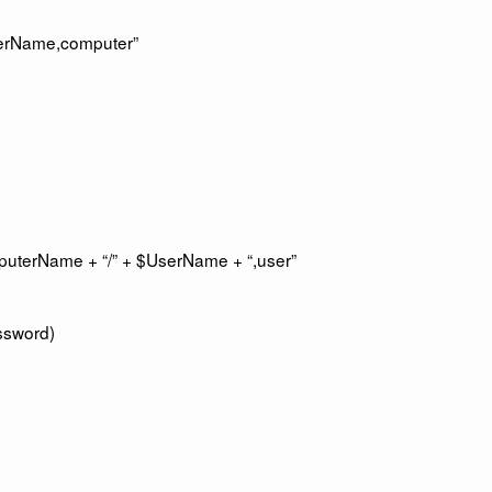
terName,computer”
mputerName + “/” + $UserName + “,user”
ssword)