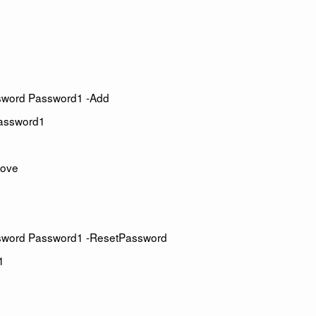
ssword Password1 -Add
Password1
move
ssword Password1 -ResetPassword
1