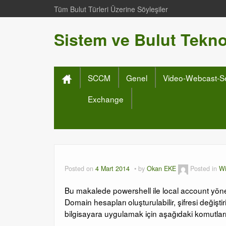
Tüm Bulut Türleri Üzerine Söyleşiler
Sistem ve Bulut Teknol
SCCM
Genel
Video-Webcast-S
Exchange
Posted on
4 Mart 2014
by
Okan EKE
Posted in
Wi
Bu makalede powershell ile local account yönet
Domain hesapları oluşturulabilir, şifresi değiştir
bilgisayara uygulamak için aşağıdaki komutları k