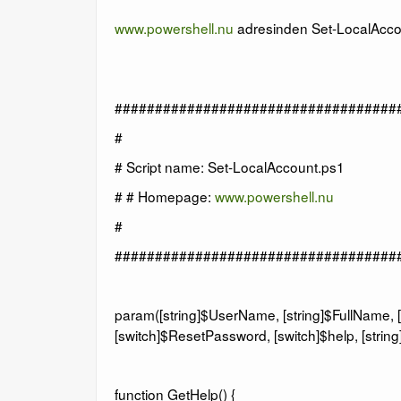
www.powershell.nu
adresinden Set-LocalAccount.
###################################
#
# Script name: Set-LocalAccount.ps1
# # Homepage:
www.powershell.nu
#
###################################
param([string]$UserName, [string]$FullName, 
[switch]$ResetPassword, [switch]$help, [stri
function GetHelp() {