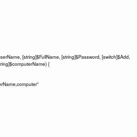
erName, [string]$FullName, [string]$Password, [switch]$Add,
tring]$computerName) {
terName,computer”