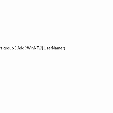
rs,group”).Add(“WinNT://$UserName”)