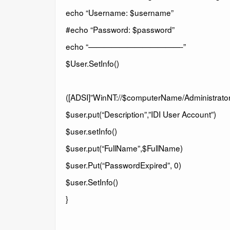
echo “Username: $username”
#echo “Password: $password”
echo “————————————-”
$User.SetInfo()
([ADSI]”WinNT://$computerName/Administrato
$user.put(“Description”,”IDI User Account”)
$user.setInfo()
$user.put(“FullName”,$FullName)
$user.Put(“PasswordExpired”, 0)
$user.SetInfo()
}