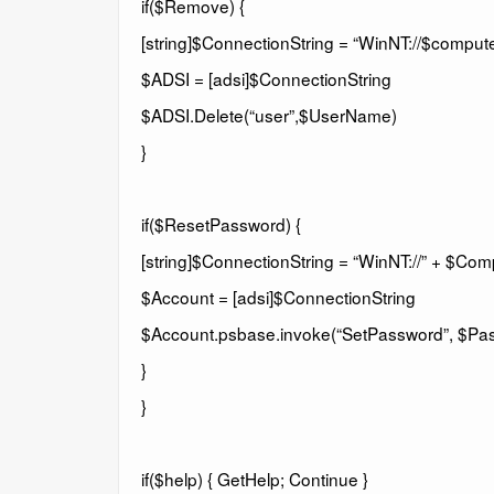
if($Remove) {
[string]$ConnectionString = “WinNT://$compu
$ADSI = [adsi]$ConnectionString
$ADSI.Delete(“user”,$UserName)
}
if($ResetPassword) {
[string]$ConnectionString = “WinNT://” + $Co
$Account = [adsi]$ConnectionString
$Account.psbase.invoke(“SetPassword”, $Pa
}
}
if($help) { GetHelp; Continue }