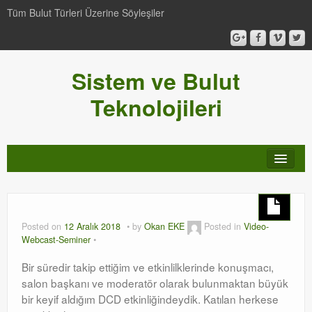
Tüm Bulut Türleri Üzerine Söyleşiler
Sistem ve Bulut
Teknolojileri
SCCM
Genel
Posted on
12 Aralık 2018
by
Okan EKE
Posted in
Video-
Webcast-Seminer
Video-Webcast-Seminer
Bir süredir takip ettiğim ve etkinlilklerinde konuşmacı,
Windows Server Family
salon başkanı ve moderatör olarak bulunmaktan büyük
bir keyif aldığım DCD etkinliğindeydik. Katılan herkese
SCOM