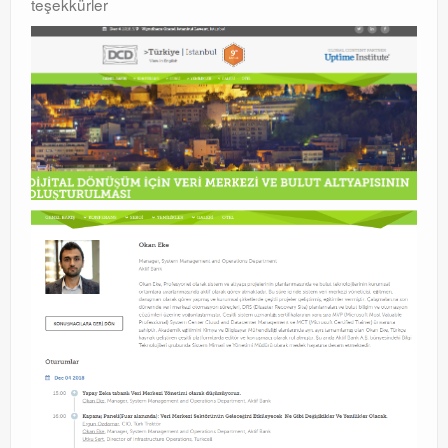
teşekkürler
Orchestrator
Watchguard
PHP & MySQL
Exchange