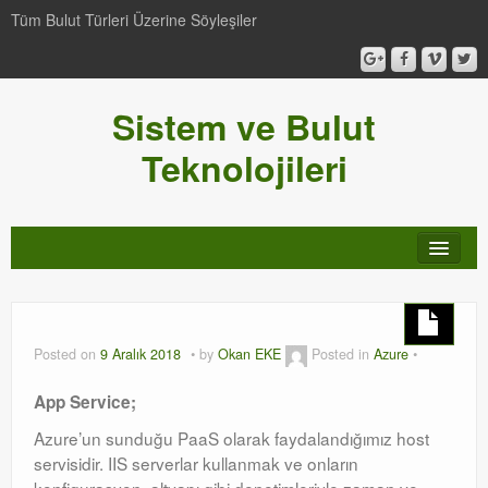
Tüm Bulut Türleri Üzerine Söyleşiler
Sistem ve Bulut
Teknolojileri
SCCM
Genel
Posted on
9 Aralık 2018
by
Okan EKE
Posted in
Azure
Video-Webcast-Seminer
App Service;
Windows Server Family
Azure’un sunduğu PaaS olarak faydalandığımız host
servisidir. IIS serverlar kullanmak ve onların
SCOM