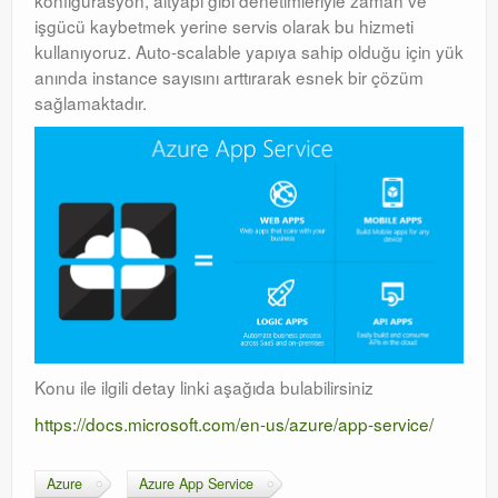
konfigurasyon, altyapı gibi denetimleriyle zaman ve
işgücü kaybetmek yerine servis olarak bu hizmeti
Orchestrator
kullanıyoruz. Auto-scalable yapıya sahip olduğu için yük
anında instance sayısını arttırarak esnek bir çözüm
Watchguard
sağlamaktadır.
PHP & MySQL
Exchange
Konu ile ilgili detay linki aşağıda bulabilirsiniz
https://docs.microsoft.com/en-us/azure/app-service/
Azure
Azure App Service