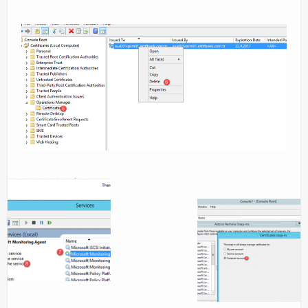
Orchestrator
Watchguard
PHP & MySQL
Exchange