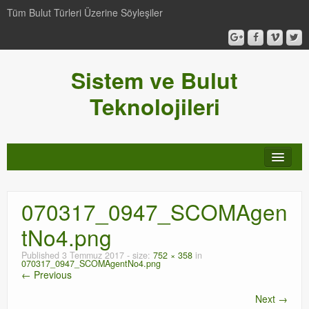
Tüm Bulut Türleri Üzerine Söyleşiler
Sistem ve Bulut
Teknolojileri
SCCM
070317_0947_SCOMAgen
Genel
tNo4.png
Video-Webcast-Seminer
Published
3 Temmuz 2017
- size:
752 × 358
in
070317_0947_SCOMAgentNo4.png
Windows Server Family
← Previous
Next →
SCOM