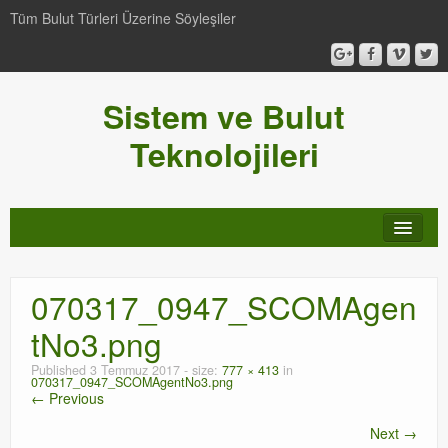
Tüm Bulut Türleri Üzerine Söyleşiler
Sistem ve Bulut
Teknolojileri
SCCM
070317_0947_SCOMAgen
Genel
tNo3.png
Video-Webcast-Seminer
Published
3 Temmuz 2017
- size:
777 × 413
in
070317_0947_SCOMAgentNo3.png
Windows Server Family
← Previous
Next →
SCOM