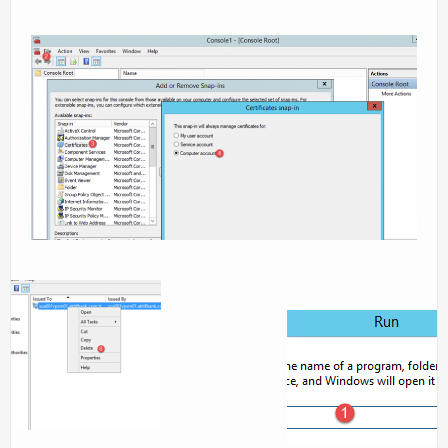
Orchestrator
Watchguard
PHP & MySQL
Exchange