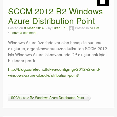
SCCM 2012 R2 Windows
Orchestrator
Azure Distribution Point
Watchguard
Posted on
8 Nisan 2014
by
Okan EKE
Posted in
SCCM
PHP & MySQL
Leave a comment
Exchange
Windows Azure üzerinde var olan hesap ile sunucu
oluşturup, organizasyonunuzda kullanılan SCCM 2012
için Windows Azure lokasyonunda DP oluşturmak işte
bu kadar pratik
http://blog.coretech.dk/kea/configmgr-2012-r2-and-
windows-azure-cloud-distribution-point/
SCCM 2012 R2 Windows Azure Distribution Point