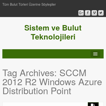
Tüm Bulut Türleri Üzerine Söyleşiler
Sistem ve Bulut
Teknolojileri
SCCM
Tag Archives:
SCCM
Genel
2012 R2 Windows Azure
Video-Webcast-Seminer
Distribution Point
Windows Server Family
SCOM