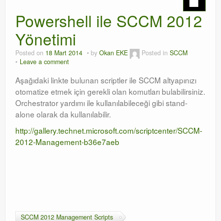
Powershell ile SCCM 2012
Orchestrator
Yönetimi
Watchguard
Posted on
18 Mart 2014
by
Okan EKE
Posted in
SCCM
PHP & MySQL
Leave a comment
Exchange
Aşağıdaki linkte bulunan scriptler ile SCCM altyapınızı
otomatize etmek için gerekli olan komutları bulabilirsiniz.
Orchestrator yardımı ile kullanılabileceği gibi stand-
alone olarak da kullanılabilir.
http://gallery.technet.microsoft.com/scriptcenter/SCCM-
2012-Management-b36e7aeb
SCCM 2012 Management Scripts