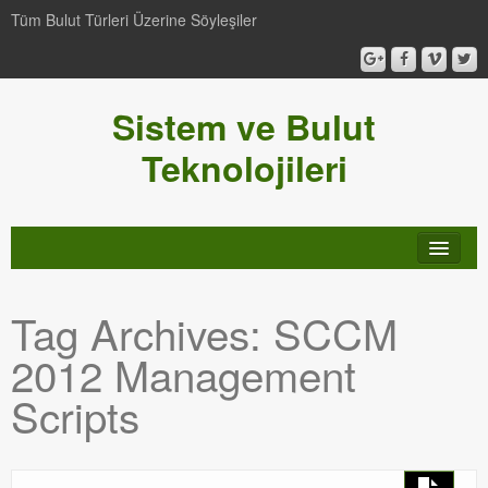
Tüm Bulut Türleri Üzerine Söyleşiler
Sistem ve Bulut
Teknolojileri
SCCM
Tag Archives:
SCCM
Genel
2012 Management
Video-Webcast-Seminer
Scripts
Windows Server Family
SCOM