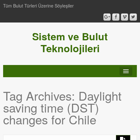
Tüm Bulut Türleri Üzerine Söyleşiler
Sistem ve Bulut
Teknolojileri
SCCM
Tag Archives:
Daylight
Genel
saving time (DST)
Video-Webcast-Seminer
changes for Chile
Windows Server Family
SCOM