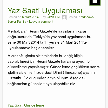
Yaz Saati Uygulaması
Orchestrator
Posted on
6 Mart 2014
by
Okan EKE
Posted in
Windows
Watchguard
Server Family
Leave a comment
PHP & MySQL
Merhabalar, Resmi Gazete’de yayınlanan karar
doğrultusunda Türkiye’de yaz saati uygulaması bu
Exchange
sene 30 Mart 2014 tarihi yerine 31 Mart 2014’te
uygulanmaya başlanacaktır.
Microsoft, işletim sistemlerinde bu değişikliğin
yapılabilmesi için Resmi Gazete kararına uygun bir
güncelleme yayınlamıştır. Güncelleme geçildikten sonra
işletim sistemlerinizde Saat Dilimi (TimeZone) ayarının
olduğundan emin olunuz. Aşağıdaki
“İstanbul”
bağlantıdan güncellemeye ulaşabilirsiniz.
Yaz Saati Güncelleme