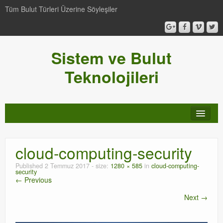
Tüm Bulut Türleri Üzerine Söyleşiler
Sistem ve Bulut
Teknolojileri
SCCM
cloud-computing-security
Genel
Published
2 Temmuz 2017
- size:
1280 × 585
in
cloud-computing-
security
Video-Webcast-Seminer
← Previous
Next →
Windows Server Family
SCOM