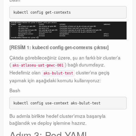
[RESİM 1: kubectl config get-contexts çıktısı]
Çıktıda görebileceğiniz üzere, şu an farklı bir cluster’a
(
) bağlı durumdayız.
aks-atlaseu-uat-gewc-001
Hedefimiz olan
cluster’ına geçiş
aks-bulut-test
yapmak için aşağıdaki komutu kullanıyoruz:
Bash
Bu adımla birlikte hedef cluster’ımıza başarıyla
bağlandık ve deploy işlemine hazırız.
Adım 3: Pod YAML