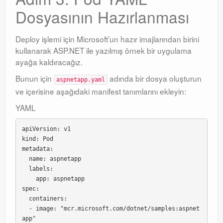
Dosyasının Hazırlanması
Deploy işlemi için Microsoft’un hazır imajlarından birini
kullanarak ASP.NET ile yazılmış örnek bir uygulama
ayağa kaldıracağız.
Bunun için
adında bir dosya oluşturun
aspnetapp.yaml
ve içerisine aşağıdaki manifest tanımlarını ekleyin:
YAML
apiVersion: v1

kind: Pod

metadata:

  name: aspnetapp

  labels:

    app: aspnetapp

spec:

  containers:

  - image: "mcr.microsoft.com/dotnet/samples:aspnet
app"
