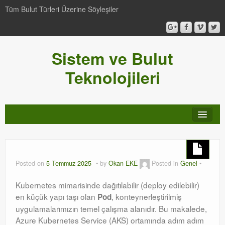
Tüm Bulut Türleri Üzerine Söyleşiler
Sistem ve Bulut
Teknolojileri
SCCM
Genel
Posted on
5 Temmuz 2025
by
Okan EKE
Posted in
Genel
Video-Webcast-Seminer
Kubernetes mimarisinde dağıtılabilir (deploy edilebilir)
en küçük yapı taşı olan
, konteynerleştirilmiş
Pod
Windows Server Family
uygulamalarımızın temel çalışma alanıdır. Bu makalede,
Azure Kubernetes Service (AKS) ortamında adım adım
SCOM