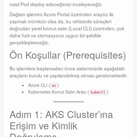
nasıl Pod deploy edeceğimizi inceleyeceğiz.
Orchestrator
Dağıtım işlemini Azure Portal üzerinden arayüz ile
yapmak mümkün olsa da, bu rehberde süreçleri
Watchguard
doğrudan yerel komut satırı (Local CLI) üzerinden, çok
daha hızlı ve otomasyona uygun bir şekilde
PHP & MySQL
gerçekleştireceğiz.
Exchange
Ön Koşullar (Prerequisites)
Bu işlemlere başlamadan önce sisteminizde aşağıdaki
araçların kurulu ve yapılandırılmış olması gerekmektedir:
Azure CLI (
)
az
Kubernetes Komut Satırı Aracı (
)
kubectl
Adım 1: AKS Cluster’ına
Erişim ve Kimlik
Doğrulama