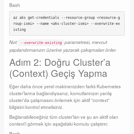
Bash
az aks get-credentials --resource-group <resource-g
roup-ismi> --name <aks-cluster-ismi> --overwrite-ex
Not:
parametresi, mevcut
--overwrite-existing
yapılandırmanızın üzerine yazarak çakışmaları önler.
Adım 2: Doğru Cluster’a
(Context) Geçiş Yapma
Eğer daha önce yerel makinenizden farklı Kubernetes
cluster’larına bağlandıysanız, komutlarınızın yanlış
cluster’da çalışmasını önlemek için aktif “context”
bilgisini kontrol etmelisiniz.
Bağlanabileceğiniz tüm cluster’ları ve şu an aktif olan
context’i görmek için aşağıdaki komutu çalıştırın:
Bash