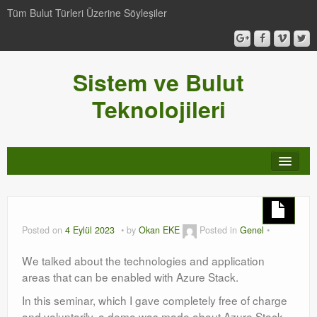
Tüm Bulut Türleri Üzerine Söyleşiler
Sistem ve Bulut
Teknolojileri
SCCM
Genel
Posted on
4 Eylül 2023
by
Okan EKE
Posted in
Genel
Video-Webcast-Seminer
We talked about the technologies and application
areas that can be enabled with Azure Stack.
Windows Server Family
In this seminar, which I gave completely free of charge
SCOM
and voluntarily, a demo was made about Azure Stack