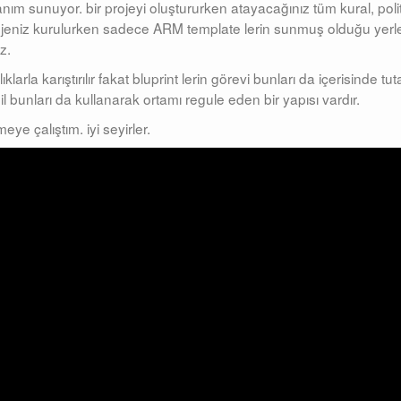
lanım sunuyor. bir projeyi oluştururken atayacağınız tüm kural, polit
projeniz kurulurken sadece ARM template lerin sunmuş olduğu yerl
z.
arla karıştırılır fakat bluprint lerin görevi bunları da içerisinde tu
il bunları da kullanarak ortamı regule eden bir yapısı vardır.
e çalıştım. iyi seyirler.