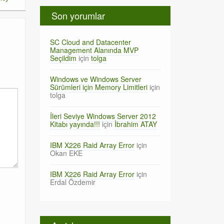
Son yorumlar
SC Cloud and Datacenter
Management Alanında MVP
Seçildim
için
tolga
Windows ve Windows Server
Sürümleri için Memory Limitleri
için
tolga
İleri Seviye Windows Server 2012
Kitabı yayında!!!
için
İbrahim ATAY
IBM X226 Raid Array Error
için
Okan EKE
IBM X226 Raid Array Error
için
Erdal Özdemir