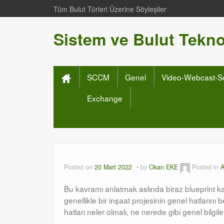
Tüm Bulut Türleri Üzerine Söyleşiler
Sistem ve Bulut Teknol
SCCM
Genel
Video-Webcast-S
Exchange
Posted on
20 Mart 2022
by
Okan EKE
Posted in
A
Bu kavramı anlatmak aslında biraz blueprint k
genellikle bir inşaat projesinin genel hatlarını b
hatları neler olmalı, ne nerede gibi genel bilgil