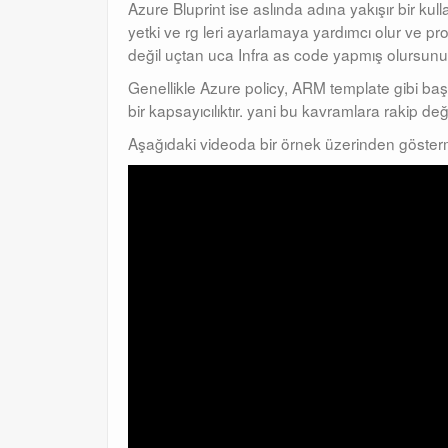
Azure Bluprint ise aslında adına yakışır bir kul
yetki ve rg leri ayarlamaya yardımcı olur ve 
değil uçtan uca Infra as code yapmış olursunu
Genellikle Azure policy, ARM template gibi başlıkl
bir kapsayıcılıktır. yani bu kavramlara rakip değ
Aşağıdaki videoda bir örnek üzerinden göstermey