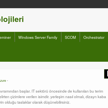
ojileri
eminer
Windows Server Family
SCOM
Orchestrator
zure
avramından başlar. IT sektörü öncesinde de kullanılan bu terim
elirten çizimlere verilen isimdir. yerleşim nasıl olmalı, dizayn kaba
erin olduğu taslaklar olarak düşünebilirsiniz.