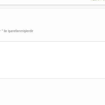
ar
*
ile işaretlenmişlerdir