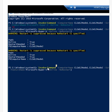
Orchestrator
Watchguard
PHP & MySQL
Exchange