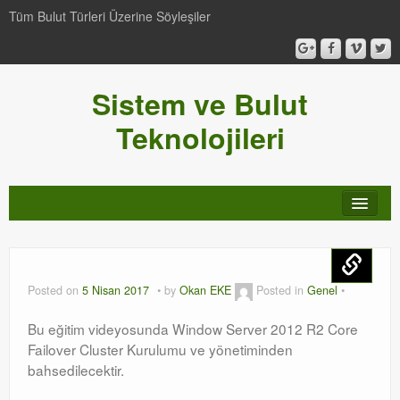
Tüm Bulut Türleri Üzerine Söyleşiler
Sistem ve Bulut
Teknolojileri
SCCM
Genel
Posted on
5 Nisan 2017
by
Okan EKE
Posted in
Genel
Video-Webcast-Seminer
Bu eğitim videyosunda Window Server 2012 R2 Core
Failover Cluster Kurulumu ve yönetiminden
Windows Server Family
bahsedilecektir.
SCOM