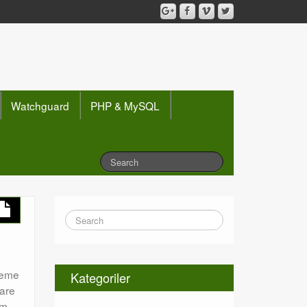
Watchguard
PHP & MySQL
mleme
Kategoriler
ware
ım