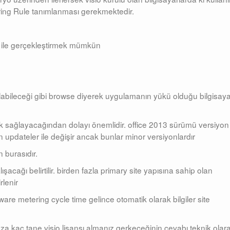
ering Rule tanımlanması gerekmektedir.
k ile gerçekleştirmek mümkün
labileceği gibi browse diyerek uygulamanın yükü olduğu bilgisaya
ilik sağlayacağından dolayı önemlidir. office 2013 sürümü versiyon
n updateler ile değişir ancak bunlar minor versiyonlardır
n burasıdır.
şacağı belirtilir. birden fazla primary site yapısına sahip olan
rlenir
are metering cycle time gelince otomatik olarak bilgiler site
za kaç tane visio lisansı almanız gerkeceğinin cevabı teknik olar