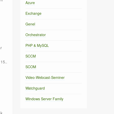
Azure
Exchange
Genel
Orchestrator
PHP & MySQL
r
SCCM
 15..
SCOM
Video-Webcast-Seminer
Watchguard
Windows Server Family
ak