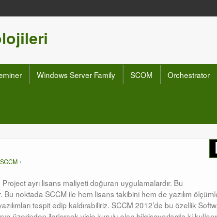
ojileri
eminer
Windows Server Family
SCOM
Orchestrator
SCCM
o ve Project ayrı lisans maliyeti doğuran uygulamalardır. Bu
dır. Bu noktada SCCM ile hem lisans takibini hem de yazılım ölçü
zılımları tespit edip kaldırabiliriz. SCCM 2012’de bu özellik Soft
o üzerinden ilerlersek visio kurulu olan bilgisayarlarda ki kullan