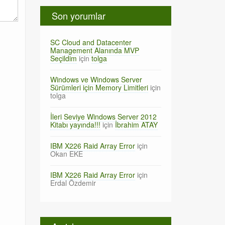
Son yorumlar
SC Cloud and Datacenter
Management Alanında MVP
Seçildim
için
tolga
Windows ve Windows Server
Sürümleri için Memory Limitleri
için
tolga
İleri Seviye Windows Server 2012
Kitabı yayında!!!
için
İbrahim ATAY
IBM X226 Raid Array Error
için
Okan EKE
IBM X226 Raid Array Error
için
Erdal Özdemir