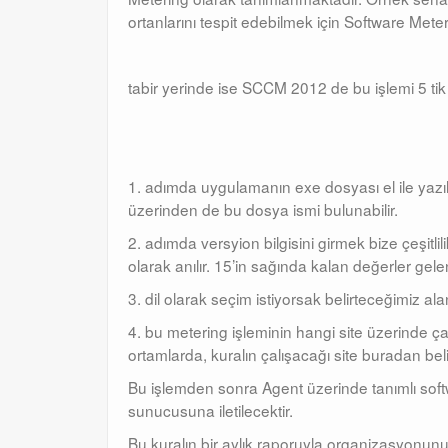
ortanlarını tespit edebilmek için Software Met
tabir yerinde ise SCCM 2012 de bu işlemi 5 ti
1. adımda uygulamanın exe dosyası el ile yazı
üzerinden de bu dosya ismi bulunabilir.
2. adımda versyion bilgisini girmek bize çeşitl
olarak anılır. 15’in sağında kalan değerler gele
3. dil olarak seçim istiyorsak belirteceğimiz ala
4. bu metering işleminin hangi site üzerinde çalı
ortamlarda, kuralın çalışacağı site buradan beli
Bu işlemden sonra Agent üzerinde tanımlı softw
sunucusuna iletilecektir.
Bu kuralın bir aylık raporuyla organizasyonunu