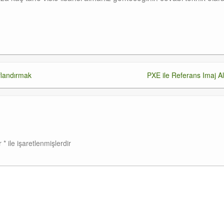
ıflandırmak
PXE ile Referans Imaj Al
ar
*
ile işaretlenmişlerdir