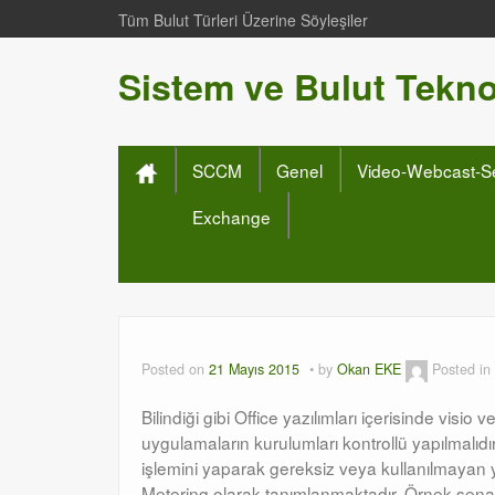
Tüm Bulut Türleri Üzerine Söyleşiler
Sistem ve Bulut Teknol
SCCM
Genel
Video-Webcast-S
Exchange
Posted on
21 Mayıs 2015
by
Okan EKE
Posted in
Bilindiği gibi Office yazılımları içerisinde visi
uygulamaların kurulumları kontrollü yapılmalı
işlemini yaparak gereksiz veya kullanılmayan ya
Metering olarak tanımlanmaktadır. Örnek senary