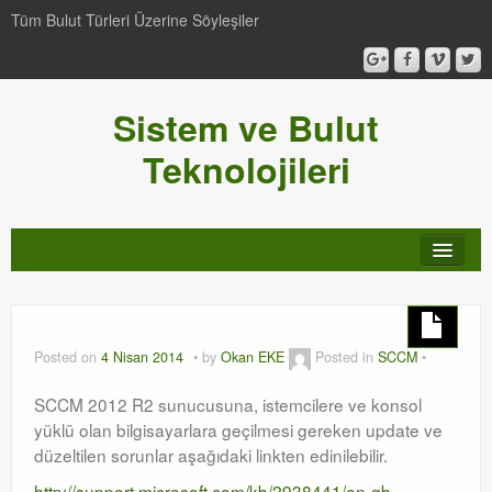
Tüm Bulut Türleri Üzerine Söyleşiler
Sistem ve Bulut
Teknolojileri
SCCM
Genel
Posted on
4 Nisan 2014
by
Okan EKE
Posted in
SCCM
Video-Webcast-Seminer
SCCM 2012 R2 sunucusuna, istemcilere ve konsol
yüklü olan bilgisayarlara geçilmesi gereken update ve
Windows Server Family
düzeltilen sorunlar aşağıdaki linkten edinilebilir.
SCOM
http://support.microsoft.com/kb/2938441/en-gb