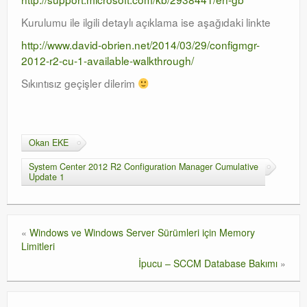
Kurulumu ile ilgili detaylı açıklama ise aşağıdaki linkte
Orchestrator
http://www.david-obrien.net/2014/03/29/configmgr-
Watchguard
2012-r2-cu-1-available-walkthrough/
PHP & MySQL
Sıkıntısız geçişler dilerim
Exchange
Okan EKE
System Center 2012 R2 Configuration Manager Cumulative
Update 1
«
Windows ve Windows Server Sürümleri için Memory
Limitleri
İpucu – SCCM Database Bakımı
»