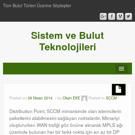
Tüm Bulut Türleri Üzerine Söyleşiler
Sistem ve Bulut
Teknolojileri
SCCM
Genel
Posted on
29 Nisan 2014
by
Okan EKE
Posted in
SCCM
Video-Webcast-Seminer
Distribution Point, SCCM mimarisinde olan istemcilerin
paketlerini alabilmesini sağlayan noktalardır. Mimariyi
Windows Server Family
oluştururken WAN trafiği göz önüne alınarak MPLS ağı
üzerinde bulunan her bir farklı nokta için en az bir DP
SCOM