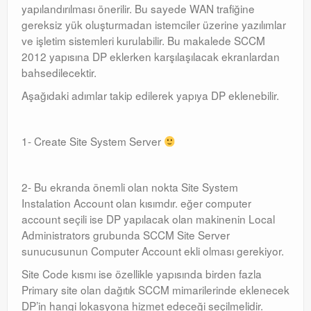
yapılandırılması önerilir. Bu sayede WAN trafiğine
Orchestrator
gereksiz yük oluşturmadan istemciler üzerine yazılımlar
ve işletim sistemleri kurulabilir. Bu makalede SCCM
Watchguard
2012 yapısına DP eklerken karşılaşılacak ekranlardan
bahsedilecektir.
PHP & MySQL
Aşağıdaki adımlar takip edilerek yapıya DP eklenebilir.
Exchange
1- Create Site System Server
2- Bu ekranda önemli olan nokta Site System
Instalation Account olan kısımdır. eğer computer
account seçili ise DP yapılacak olan makinenin Local
Administrators grubunda SCCM Site Server
sunucusunun Computer Account ekli olması gerekiyor.
Site Code kısmı ise özellikle yapısında birden fazla
Primary site olan dağıtık SCCM mimarilerinde eklenecek
DP’in hangi lokasyona hizmet edeceği seçilmelidir.