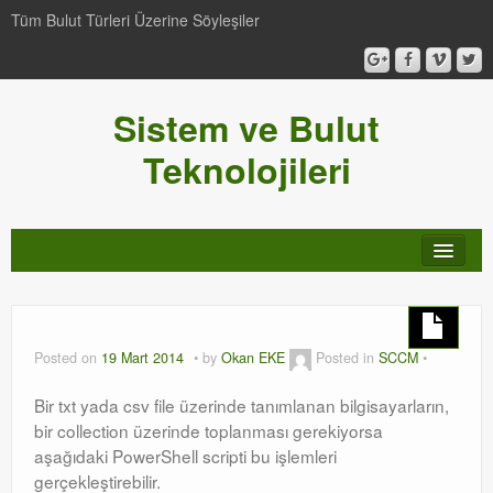
Tüm Bulut Türleri Üzerine Söyleşiler
Sistem ve Bulut
Teknolojileri
SCCM
Genel
Posted on
19 Mart 2014
by
Okan EKE
Posted in
SCCM
Video-Webcast-Seminer
Bir txt yada csv file üzerinde tanımlanan bilgisayarların,
bir collection üzerinde toplanması gerekiyorsa
Windows Server Family
aşağıdaki PowerShell scripti bu işlemleri
gerçekleştirebilir.
SCOM