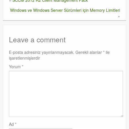
«
SCCM 2012 R2 Client Management Pack
Windows ve Windows Server Sürümleri için Memory Limitleri
»
Leave a comment
E-posta adresiniz yayınlanmayacak.
Gerekli alanlar
*
ile
işaretlenmişlerdir
Yorum
*
Ad
*