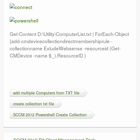
Orchestrator
Watchguard
Get-Content D:\Utility\ComputerList.txt | ForEach-Object
PHP & MySQL
{add-cmdevicecollectiondirectmembershiprule -
collectionname ExludeWebsense -resourceid (Get-
Exchange
CMDevice -name $_).ResourceID }
add multiple Computers from TXT file
create collection txt file
SCCM 2012 Powershell Create Collection