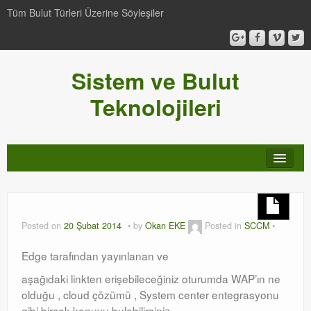
Tüm Bulut Türleri Üzerine Söyleşiler
Sistem ve Bulut
Teknolojileri
SCCM
Genel
Posted on
20 Şubat 2014
by
Okan EKE
Posted in
SCCM
Video-Webcast-Seminer
Edge tarafından yayınlanan ve
Windows Server Family
aşağıdaki linkten erişebileceğiniz oturumda WAP’ın ne
olduğu , cloud çözümü , System center entegrasyonu
SCOM
gibi birçok konuyu bulabilirsiniz