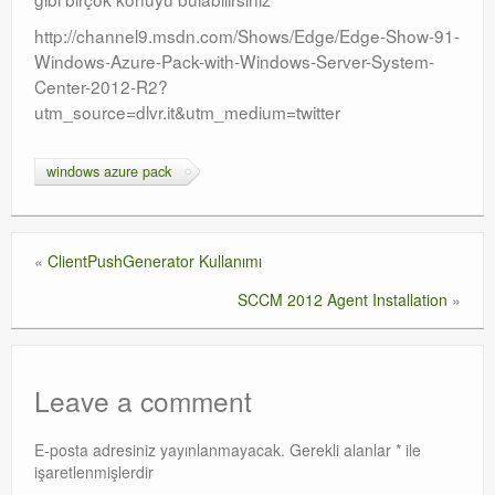
http://channel9.msdn.com/Shows/Edge/Edge-Show-91-
Orchestrator
Windows-Azure-Pack-with-Windows-Server-System-
Watchguard
Center-2012-R2?
utm_source=dlvr.it&utm_medium=twitter
PHP & MySQL
windows azure pack
Exchange
«
ClientPushGenerator Kullanımı
SCCM 2012 Agent Installation
»
Leave a comment
E-posta adresiniz yayınlanmayacak.
Gerekli alanlar
*
ile
işaretlenmişlerdir