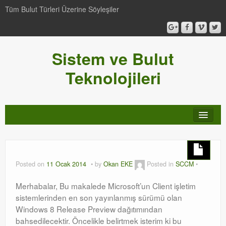
Tüm Bulut Türleri Üzerine Söyleşiler
Sistem ve Bulut
Teknolojileri
SCCM
Genel
Posted on
11 Ocak 2014
by
Okan EKE
Posted in
SCCM
Video-Webcast-Seminer
Merhabalar, Bu makalede Microsoft’un Client işletim
sistemlerinden en son yayınlanmış sürümü olan
Windows Server Family
Windows 8 Release Preview dağıtımından
bahsedilecektir. Öncelikle belirtmek isterim ki bu
SCOM