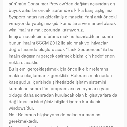
sürümün Consumer Preview’den dağıtım açısından en
Orchestrator
büyük artısı bir önceki sürümde sıklıkla karşılaştığımız
Sysperp hatasının giderilmiş olmasıdır. Yani artık önceki
Watchguard
versiyonda yaptığımız gibi komutlarla ve manuel olarak
wim imajını almak zorunda kalmıyoruz.
PHP & MySQL
İmajı alınacak bir referans makine hazırladıktan sonra
bunun imajını SCCM 2012 ile aldırmak ve ihtiyaçlar
Exchange
doğrultusunda oluşturulacak “Task Sequences” ile bu
imajın dağıtımını gerçekleştirmek bizim için hedeflenen
nokta olacaktır.
Bu işlemi gerçekleştirmek için öncelikle bir referans
makine oluşturmanız gereklidir. Referans makineden
kasıt şudur; içerisinde şirketinizde işletim sistemini
kurduktan sonra tüm programların ve ayarların yapı
olduğu daha sonradan kurulacak olan bilgisayarlara da
dağıtılmasını istediğiniz bilgileri içeren kurulu bir
windows’dur.
Not: Referans bilgisayarın domaine alınmaması
gerekmektedir.