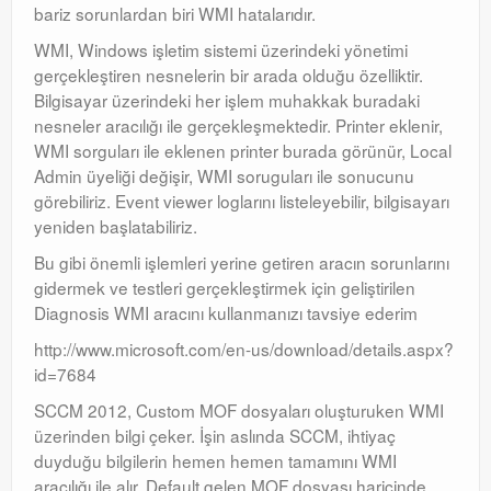
bariz sorunlardan biri WMI hatalarıdır.
Orchestrator
WMI, Windows işletim sistemi üzerindeki yönetimi
gerçekleştiren nesnelerin bir arada olduğu özelliktir.
Watchguard
Bilgisayar üzerindeki her işlem muhakkak buradaki
nesneler aracılığı ile gerçekleşmektedir. Printer eklenir,
PHP & MySQL
WMI sorguları ile eklenen printer burada görünür, Local
Exchange
Admin üyeliği değişir, WMI soruguları ile sonucunu
görebiliriz. Event viewer loglarını listeleyebilir, bilgisayarı
yeniden başlatabiliriz.
Bu gibi önemli işlemleri yerine getiren aracın sorunlarını
gidermek ve testleri gerçekleştirmek için geliştirilen
Diagnosis WMI aracını kullanmanızı tavsiye ederim
http://www.microsoft.com/en-us/download/details.aspx?
id=7684
SCCM 2012, Custom MOF dosyaları oluşturuken WMI
üzerinden bilgi çeker. İşin aslında SCCM, ihtiyaç
duyduğu bilgilerin hemen hemen tamamını WMI
aracılığı ile alır. Default gelen MOF dosyası haricinde