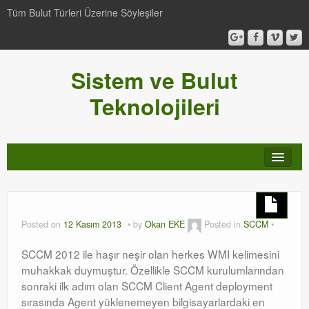
Tüm Bulut Türleri Üzerine Söyleşiler
Sistem ve Bulut
Teknolojileri
SCCM
Genel
Posted on
12 Kasım 2013
by
Okan EKE
Posted in
SCCM
Video-Webcast-Seminer
SCCM 2012 ile haşır neşir olan herkes WMI kelimesini
muhakkak duymuştur. Özellikle SCCM kurulumlarından
Windows Server Family
sonraki ilk adım olan SCCM Client Agent deployment
sırasında Agent yüklenemeyen bilgisayarlardaki en
SCOM