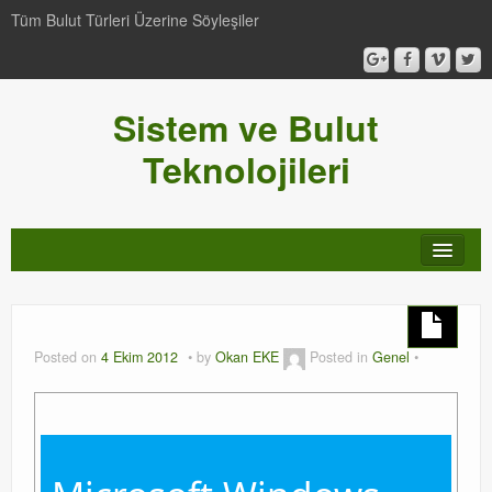
Tüm Bulut Türleri Üzerine Söyleşiler
Sistem ve Bulut
Teknolojileri
SCCM
Genel
Posted on
4 Ekim 2012
by
Okan EKE
Posted in
Genel
Video-Webcast-Seminer
Windows Server Family
SCOM