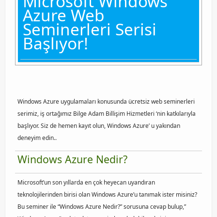
Microsoft Windows
Azure Web
Orchestrator
Seminerleri Serisi
Watchguard
Başlıyor!
PHP & MySQL
Exchange
Windows Azure uygulamaları konusunda ücretsiz web seminerleri
serimiz, iş ortağımız Bilge Adam Billişim Hizmetleri ‘nin katkılarıyla
başlıyor. Siz de hemen kayıt olun, Windows Azure’ u yakından
deneyim edin..
Windows Azure Nedir?
Microsoft’un son yıllarda en çok heyecan uyandıran
teknolojilerinden birisi olan Windows Azure’u tanımak ister misiniz?
Bu seminer ile “Windows Azure Nedir?” sorusuna cevap bulup,”